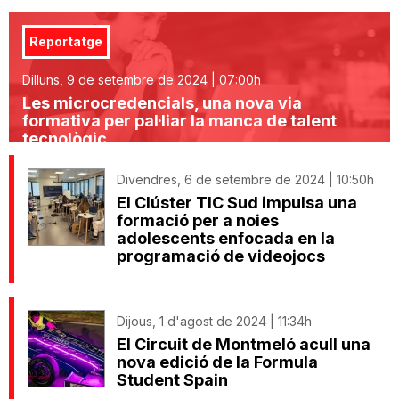
Reportatge
Dilluns, 9 de setembre de 2024 | 07:00h
Les microcredencials, una nova via
formativa per pal·liar la manca de talent
tecnològic
Divendres, 6 de setembre de 2024 | 10:50h
El Clúster TIC Sud impulsa una
formació per a noies
adolescents enfocada en la
programació de videojocs
Dijous, 1 d'agost de 2024 | 11:34h
El Circuit de Montmeló acull una
nova edició de la Formula
Student Spain