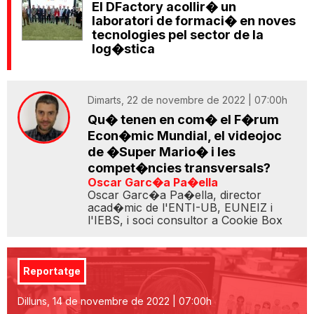
El DFactory acollir� un
laboratori de formaci� en noves
tecnologies pel sector de la
log�stica
Dimarts, 22 de novembre de 2022 | 07:00h
Qu� tenen en com� el F�rum
Econ�mic Mundial, el videojoc
de �Super Mario� i les
compet�ncies transversals?
Oscar Garc�a Pa�ella
Oscar Garc�a Pa�ella, director
acad�mic de l'ENTI-UB, EUNEIZ i
l'IEBS, i soci consultor a Cookie Box
Reportatge
Dilluns, 14 de novembre de 2022 | 07:00h