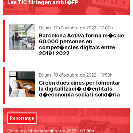
Les TIC flirtegen amb l�FP
Dilluns, 17 d'octubre de 2022 | 17:00h
Barcelona Activa forma m�s de
60.000 persones en
compet�ncies digitals entre
2019 i 2022
Dilluns, 10 d'octubre de 2022 | 10:50h
Creen dues eines per fomentar
la digitalitzaci� d�entitats
d�economia social i solid�ria
Reportatge
Dimecres, 14 de setembre de 2022 | 07:00h