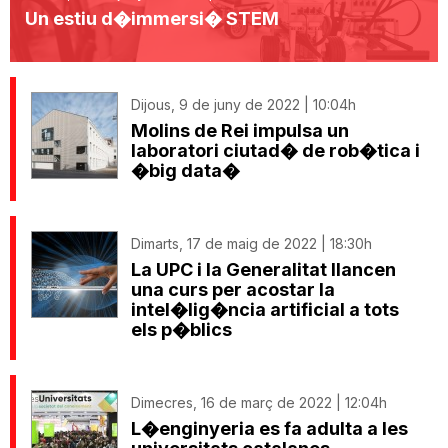
Un estiu d�immersi� STEM
Dijous, 9 de juny de 2022 | 10:04h
Molins de Rei impulsa un
laboratori ciutad� de rob�tica i
�big data�
Dimarts, 17 de maig de 2022 | 18:30h
La UPC i la Generalitat llancen
una curs per acostar la
intel�lig�ncia artificial a tots
els p�blics
Dimecres, 16 de març de 2022 | 12:04h
L�enginyeria es fa adulta a les