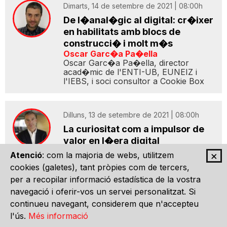
Dimarts, 14 de setembre de 2021 | 08:00h
De l�anal�gic al digital: cr�ixer
en habilitats amb blocs de
construcci� i molt m�s
Oscar Garc�a Pa�ella
Oscar Garc�a Pa�ella, director
acad�mic de l'ENTI-UB, EUNEIZ i
l'IEBS, i soci consultor a Cookie Box
Dilluns, 13 de setembre de 2021 | 08:00h
La curiositat com a impulsor de
valor en l�era digital
Albert Garc�a Pujadas
×
Atenció
: com la majoria de webs, utilitzem
Professor i coordinador acad�mic del
cookies (galetes), tant pròpies com de tercers,
M�ster en Direcci� de M�rqueting
Digital de la UPF-BSM i cofundador i
per a recopilar informació estadística de la vostra
CEO de Foxize
navegació i oferir-vos un servei personalitzat. Si
continueu navegant, considerem que n'accepteu
l'ús.
Més informació
Reportatge