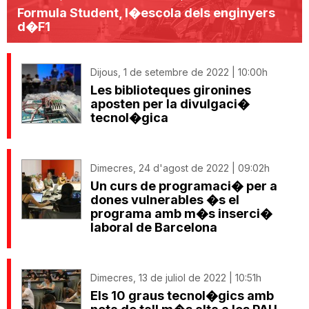
Formula Student, l�escola dels enginyers
d�F1
Dijous, 1 de setembre de 2022 | 10:00h
Les biblioteques gironines
aposten per la divulgaci�
tecnol�gica
Dimecres, 24 d'agost de 2022 | 09:02h
Un curs de programaci� per a
dones vulnerables �s el
programa amb m�s inserci�
laboral de Barcelona
Dimecres, 13 de juliol de 2022 | 10:51h
Els 10 graus tecnol�gics amb