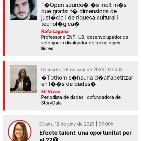
"�Open source� �s molt m�s
que gratis: t� dimensions de
just�cia i de riquesa cultural i
tecnol�gica�
Rafa Laguna
Professor a ENTI-UB, desenvolupador de
videojocs i divulgador de tecnologies
lliures
Dimecres, 28 de juny de 2023 | 07:00h
�Tothom s�hauria d�alfabetitzar
en l��s de dades�
Eli Vivas
Periodista de dades i cofundadora de
StoryData
Dilluns, 12 de juny de 2023 | 07:00h
Efecte talent: una oportunitat per
al 22@