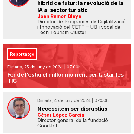
híbrid de futur: la revolució de la
IA al sector turístic
Joan Ramon Blaya
Director de Programes de Digitalització
i Innovació del CETT – UB i vocal del
Tech Tourism Cluster
Reportatge
Dimarts, 25 de juny de 2024 | 07:00h
Fer de l’estiu el millor moment per tastar les
TIC
Dimarts, 4 de juny de 2024 | 07:00h
Necessitem ser disruptius
César López García
Director general de la fundació
GoodJob