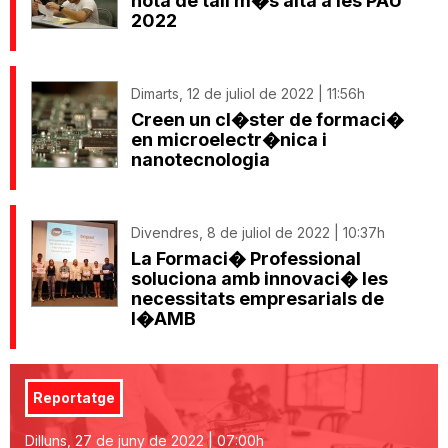
nota de tall m�s alta a les PAU
2022
Dimarts, 12 de juliol de 2022 | 11:56h
Creen un cl�ster de formaci�
en microelectr�nica i
nanotecnologia
Divendres, 8 de juliol de 2022 | 10:37h
La Formaci� Professional
soluciona amb innovaci� les
necessitats empresarials de
l�AMB
Reportatge
Dilluns, 27 de juny de 2022 | 07:00h