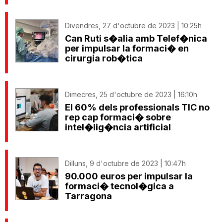
Divendres, 27 d'octubre de 2023 | 10:25h
Can Ruti s�alia amb Telef�nica
per impulsar la formaci� en
cirurgia rob�tica
Dimecres, 25 d'octubre de 2023 | 16:10h
El 60% dels professionals TIC no
rep cap formaci� sobre
intel�lig�ncia artificial
Dilluns, 9 d'octubre de 2023 | 10:47h
90.000 euros per impulsar la
formaci� tecnol�gica a
Tarragona