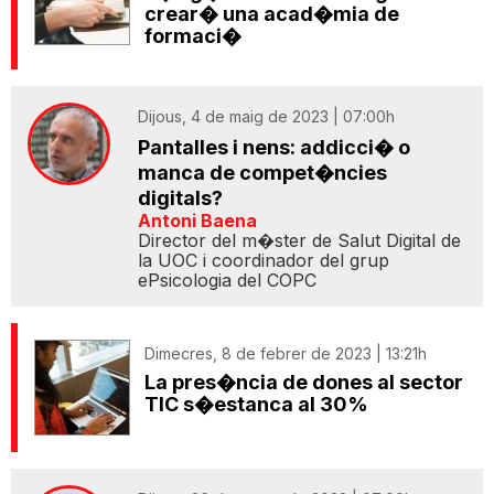
crear� una acad�mia de
formaci�
Dijous, 4 de maig de 2023 | 07:00h
Pantalles i nens: addicci� o
manca de compet�ncies
digitals?
Antoni Baena
Director del m�ster de Salut Digital de
la UOC i coordinador del grup
ePsicologia del COPC
Dimecres, 8 de febrer de 2023 | 13:21h
La pres�ncia de dones al sector
TIC s�estanca al 30%