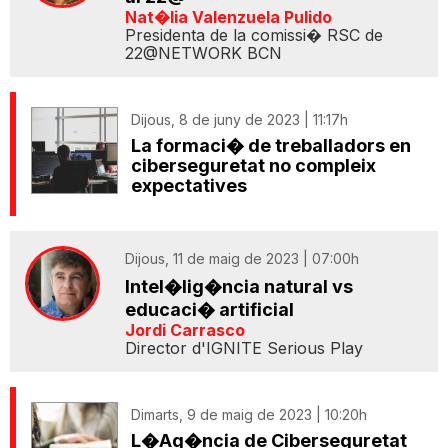
Nat�lia Valenzuela Pulido
Presidenta de la comissi� RSC de
22@NETWORK BCN
Dijous, 8 de juny de 2023 | 11:17h
La formaci� de treballadors en
ciberseguretat no compleix
expectatives
Dijous, 11 de maig de 2023 | 07:00h
Intel�lig�ncia natural vs
educaci� artificial
Jordi Carrasco
Director d'IGNITE Serious Play
Dimarts, 9 de maig de 2023 | 10:20h
L�Ag�ncia de Ciberseguretat