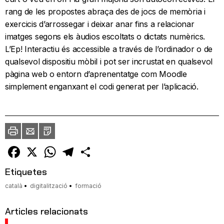
rang de les propostes abraça des de jocs de memòria i
exercicis d’arrossegar i deixar anar fins a relacionar
imatges segons els àudios escoltats o dictats numèrics.
L’Ep! Interactiu és accessible a través de l’ordinador o de
qualsevol dispositiu mòbil i pot ser incrustat en qualsevol
pàgina web o entorn d’aprenentatge com Moodle
simplement enganxant el codi generat per l’aplicació.
Imprimir
Envia
PDF
a
un
amic
Facebook
X
WhatsApp
Telegram
Comparteix
Etiquetes
català
digitalització
formació
Articles relacionats