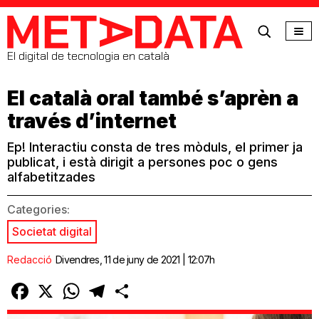
MetaData
El digital de tecnologia en català
El català oral també s’aprèn a
través d’internet
Ep! Interactiu consta de tres mòduls, el primer ja
publicat, i està dirigit a persones poc o gens
alfabetitzades
Categories:
Societat digital
Redacció
Divendres, 11 de juny de 2021 | 12:07h
Facebook
X
WhatsApp
Telegram
Comparteix