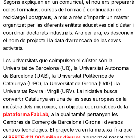
Segons expliquen en un comunicat, el nou ens prepararà
cicles formatius, cursos de formació continuada i de
reciclatge i postgraus, a més a més d’impartir un màster
organitzat per les diferents entitats educatives del clúster i
coordinar doctorats industrials. Ara per ara, es desconeix
el nom de projecte i la data d’arrencada de les seves
activitats.
Les universitats que coimpulsen el clúster són la
Universitat de Barcelona (UB), la Universitat Autònoma
de Barcelona (UAB), la Universitat Politècnica de
Catalunya (UPC), la Universitat de Girona (UdG) i la
Universitat Rovira i Virgili (URV). La iniciativa busca
convertir Catalunya en una de les seus europees de la
indústria dels microxips, un objectiu coordinat des de la
plataforma FabLab
, a la qual també pertanyen les
Cambres de Comerç de Barcelona i Girona i diversos
centres tecnològics. El projecte va en la mateixa línia que
el
PERTE d’11.000 milions d’euros
anunciat el passat abril