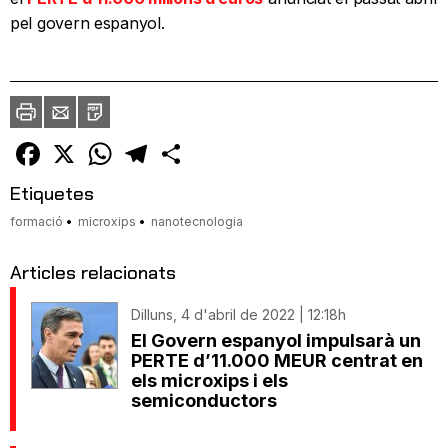
pel govern espanyol.
Imprimir
Envia
PDF
a
un
amic
Facebook
X
WhatsApp
Telegram
Comparteix
Etiquetes
formació
microxips
nanotecnologia
Articles relacionats
Dilluns, 4 d'abril de 2022 | 12:18h
El Govern espanyol impulsarà un
PERTE d’11.000 MEUR centrat en
els microxips i els
semiconductors