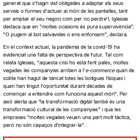
generat que s'hagin vist obligades a adaptar els seus
serveis o formes d'actuar al món de les pantalles, tant
per ampliar el seu negoci com per no perdre'l. Iglesias
destaca que en "moltes ocasions és pura supervivència".
"O pugem al bot salvavides o ens enfonsem", declara.
En el context actual, la pandèmia de la covid-19 ha
evidenciat una falta de perspectiva de futur. Tal com
relata Iglesias, "aquesta crisi ho està fent palès, moltes
vegades les companyies arriben a l'
e-commerce
quan de
sobte han hagut de tancat totes les botigues físiques i
quan han tingut l'oportunitat durant dècades de
començar a entendre com funciona aquest món". Per
això alerta que “la transformació digital també és una
transformació cultural de les companyies" i que les
empreses "moltes vegades veuen una part molt tàctica,
però no són capaços d'integrar-la".