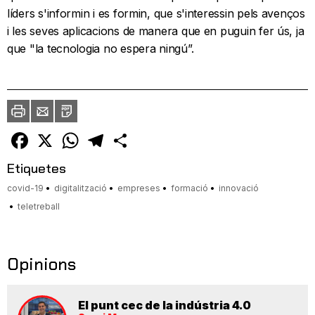
líders s'informin i es formin, que s'interessin pels avenços
i les seves aplicacions de manera que en puguin fer ús, ja
que "la tecnologia no espera ningú”.
Imprimir
Envia
PDF
a
un
amic
Facebook
X
WhatsApp
Telegram
Comparteix
Etiquetes
covid-19
digitalització
empreses
formació
innovació
teletreball
Opinions
El punt cec de la indústria 4.0