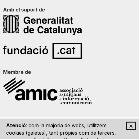
Amb el suport de
Membre de
×
Atenció
: com la majoria de webs, utilitzem
Qui som
Contacte
Imatge Gràfica
Avís legal
cookies (galetes), tant pròpies com de tercers,