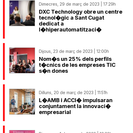
Dimecres, 29 de març de 2023 | 17:29h
DXC Technology obre un centre
tecnol�gic a Sant Cugat
dedicat a
l�hiperautomatitzaci�
Dijous, 23 de març de 2023 | 12:00h
Nom�s un 25% dels perfils
t�cnics de les empreses TIC
s�n dones
Dilluns, 20 de març de 2023 | 11:51h
L�AMB i ACCI� impulsaran
conjuntament la innovaci�
empresarial