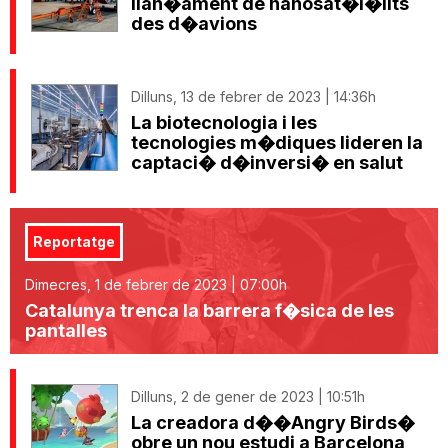
llan�ament de nanosat�l�lits
des d�avions
Dilluns, 13 de febrer de 2023 | 14:36h
La biotecnologia i les
tecnologies m�diques lideren la
captaci� d�inversi� en salut
Reportatge
Dimecres, 1 de febrer de 2023 | 07:00h
Catalunya trenca la barrera f�sica de les
pantalles
Dilluns, 2 de gener de 2023 | 10:51h
La creadora d��Angry Birds�
obre un nou estudi a Barcelona