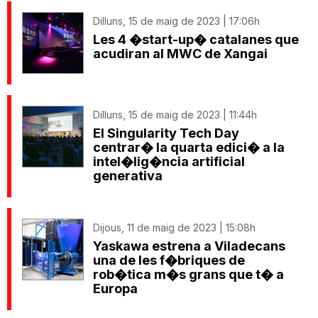
Dilluns, 15 de maig de 2023 | 17:06h
Les 4 �start-up� catalanes que
acudiran al MWC de Xangai
Dilluns, 15 de maig de 2023 | 11:44h
El Singularity Tech Day
centrar� la quarta edici� a la
intel�lig�ncia artificial
generativa
Dijous, 11 de maig de 2023 | 15:08h
Yaskawa estrena a Viladecans
una de les f�briques de
rob�tica m�s grans que t� a
Europa