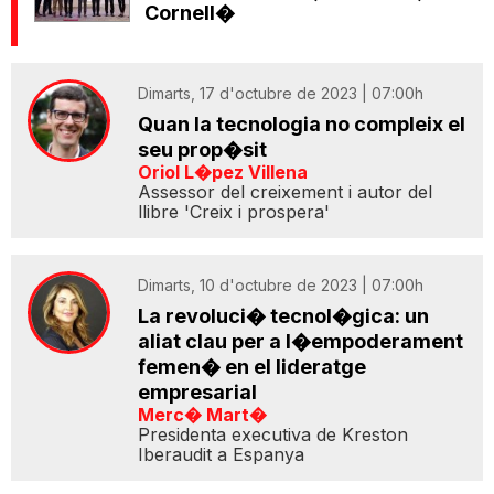
Cornell�
Dimarts, 17 d'octubre de 2023 | 07:00h
Quan la tecnologia no compleix el
seu prop�sit
Oriol L�pez Villena
Assessor del creixement i autor del
llibre 'Creix i prospera'
Dimarts, 10 d'octubre de 2023 | 07:00h
La revoluci� tecnol�gica: un
aliat clau per a l�empoderament
femen� en el lideratge
empresarial
Merc� Mart�
Presidenta executiva de Kreston
Iberaudit a Espanya