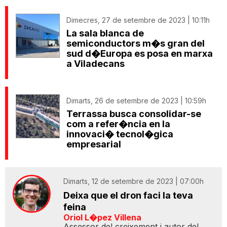
Dimecres, 27 de setembre de 2023 | 10:11h
La sala blanca de
semiconductors m�s gran del
sud d�Europa es posa en marxa
a Viladecans
Dimarts, 26 de setembre de 2023 | 10:59h
Terrassa busca consolidar-se
com a refer�ncia en la
innovaci� tecnol�gica
empresarial
Dimarts, 12 de setembre de 2023 | 07:00h
Deixa que el dron faci la teva
feina
Oriol L�pez Villena
Assessor del creixement i autor del