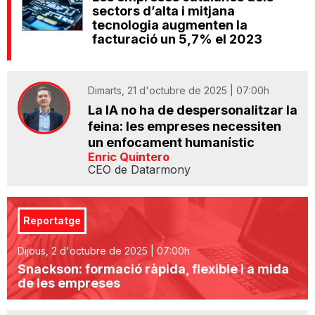
sectors d’alta i mitjana
tecnologia augmenten la
facturació un 5,7% el 2023
Dimarts, 21 d'octubre de 2025 | 07:00h
La IA no ha de despersonalitzar la
feina: les empreses necessiten
un enfocament humanístic
Enric Quintero
CEO de Datarmony
Reportatge
Dijous, 2 d'octubre de 2025 | 07:00h
Snackson: formació ràpida, flexible i a mida
de les empreses