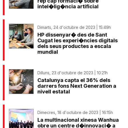
rep cap formaci� sobre
intel�lig�ncia artificial
Dimarts, 24 d'octubre de 2023 | 15:49h
HP dissenyar� des de Sant
Cugat les experi�ncies digitals
dels seus productes a escala
mundial
Dilluns, 23 d'octubre de 2023 | 10:21h
Catalunya capta el 36% dels
darrers fons Next Generation a
nivell estatal
Dimecres, 18 d'octubre de 2023 | 16:15h
La multinacional xinesa Wanhua
obre un centre d�innovaci� a