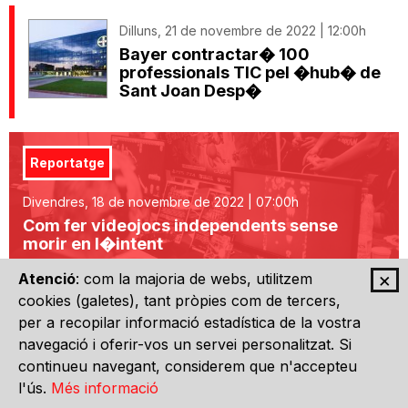
Dilluns, 21 de novembre de 2022 | 12:00h
Bayer contractar� 100
professionals TIC pel �hub� de
Sant Joan Desp�
Reportatge
Divendres, 18 de novembre de 2022 | 07:00h
Com fer videojocs independents sense
morir en l�intent
×
Atenció
: com la majoria de webs, utilitzem
cookies (galetes), tant pròpies com de tercers,
Dilluns, 14 de novembre de 2022 | 19:30h
per a recopilar informació estadística de la vostra
Tensor Medical, millor projecte
navegació i oferir-vos un servei personalitzat. Si
tecnol�gic emergent als Premis
E-TECH 2022
continueu navegant, considerem que n'accepteu
l'ús.
Més informació