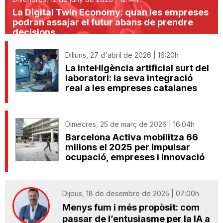
La Digital Twin Economy: quan les empreses
podran assajar el futur abans de prendre
decisions
Dilluns, 27 d'abril de 2026 | 16:20h
La intel·ligència artificial surt del
laboratori: la seva integració
real a les empreses catalanes
Dimecres, 25 de març de 2026 | 16:04h
Barcelona Activa mobilitza 66
milions el 2025 per impulsar
ocupació, empreses i innovació
Dijous, 18 de desembre de 2025 | 07:00h
Menys fum i més propòsit: com
passar de l’entusiasme per la IA a