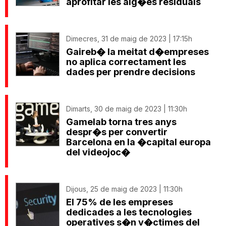
aprofitar les aig�es residuals
Dimecres, 31 de maig de 2023 | 17:15h
Gaireb� la meitat d�empreses
no aplica correctament les
dades per prendre decisions
Dimarts, 30 de maig de 2023 | 11:30h
Gamelab torna tres anys
despr�s per convertir
Barcelona en la �capital europa
del videojoc�
Dijous, 25 de maig de 2023 | 11:30h
El 75% de les empreses
dedicades a les tecnologies
operatives s�n v�ctimes del