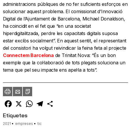
administracions públiques de no fer suficients esforços en
solucionar aquest problema. El comissionat d’Innovació
Digital de l’Ajuntament de Barcelona, Michael Donaldson,
ha coincidit en el fet que “en una societat
hiperdigitalitzada, perdre les capacitats digitals suposa
estar exclòs socialment”. En aquest sentit, el representant
del consistori ha volgut reivindicar la feina feta al projecte
Connectem Barcelona
de Trinitat Nova: “És un bon
exemple que la col·laboració de tots plegats soluciona un
tema que pel seu impacte ens apel·la a tots”.
Imprimir
Envia
PDF
a
un
amic
Facebook
X
WhatsApp
Telegram
Comparteix
Etiquetes
2021
empreses
tic