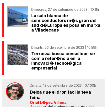
Dimecres, 27 de setembre de 2023 | 10:11h
La sala blanca de
semiconductors m�s gran del
sud d�Europa es posa en marxa
a Viladecans
Dimarts, 26 de setembre de 2023 | 10:59h
Terrassa busca consolidar-se
com a refer�ncia en la
innovaci� tecnol�gica
empresarial
Dimarts, 12 de setembre de 2023 | 07:00h
Deixa que el dron faci la teva
feina
Oriol L�pez Villena
Assessor del creixement i autor del