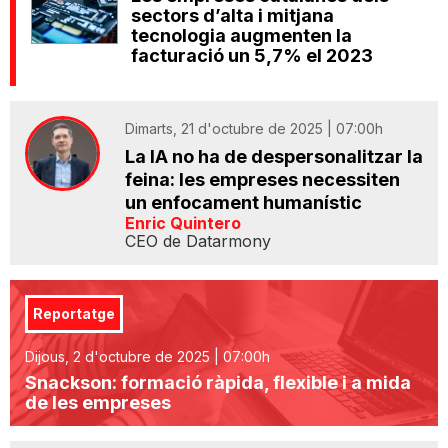
sectors d’alta i mitjana
tecnologia augmenten la
facturació un 5,7% el 2023
Dimarts, 21 d'octubre de 2025 | 07:00h
La IA no ha de despersonalitzar la
feina: les empreses necessiten
un enfocament humanístic
Enric Quintero
CEO de Datarmony
Reportatge
Dijous, 2 d'octubre de 2025 | 07:00h
Snackson: formació ràpida, flexible i a mida
de les empreses