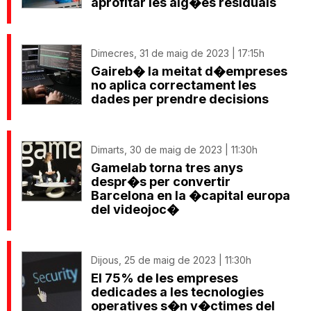
aprofitar les aig�es residuals
Dimecres, 31 de maig de 2023 | 17:15h
Gaireb� la meitat d�empreses
no aplica correctament les
dades per prendre decisions
Dimarts, 30 de maig de 2023 | 11:30h
Gamelab torna tres anys
despr�s per convertir
Barcelona en la �capital europa
del videojoc�
Dijous, 25 de maig de 2023 | 11:30h
El 75% de les empreses
dedicades a les tecnologies
operatives s�n v�ctimes del