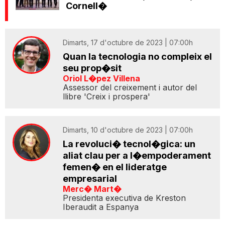
Cornell�
Dimarts, 17 d'octubre de 2023 | 07:00h
Quan la tecnologia no compleix el
seu prop�sit
Oriol L�pez Villena
Assessor del creixement i autor del
llibre 'Creix i prospera'
Dimarts, 10 d'octubre de 2023 | 07:00h
La revoluci� tecnol�gica: un
aliat clau per a l�empoderament
femen� en el lideratge
empresarial
Merc� Mart�
Presidenta executiva de Kreston
Iberaudit a Espanya