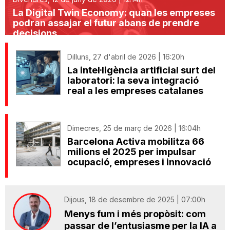
La Digital Twin Economy: quan les empreses
podran assajar el futur abans de prendre
decisions
Dilluns, 27 d'abril de 2026 | 16:20h
La intel·ligència artificial surt del
laboratori: la seva integració
real a les empreses catalanes
Dimecres, 25 de març de 2026 | 16:04h
Barcelona Activa mobilitza 66
milions el 2025 per impulsar
ocupació, empreses i innovació
Dijous, 18 de desembre de 2025 | 07:00h
Menys fum i més propòsit: com
passar de l’entusiasme per la IA a