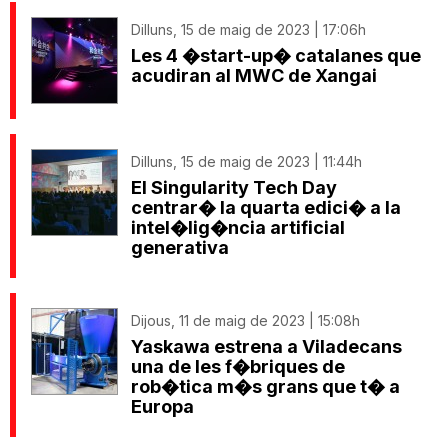
Dilluns, 15 de maig de 2023 | 17:06h
Les 4 �start-up� catalanes que
acudiran al MWC de Xangai
Dilluns, 15 de maig de 2023 | 11:44h
El Singularity Tech Day
centrar� la quarta edici� a la
intel�lig�ncia artificial
generativa
Dijous, 11 de maig de 2023 | 15:08h
Yaskawa estrena a Viladecans
una de les f�briques de
rob�tica m�s grans que t� a
Europa