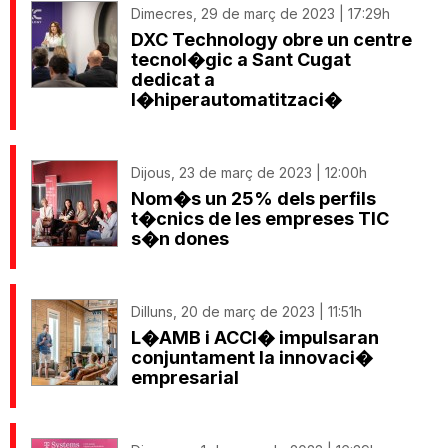
Dimecres, 29 de març de 2023 | 17:29h
DXC Technology obre un centre
tecnol�gic a Sant Cugat
dedicat a
l�hiperautomatitzaci�
Dijous, 23 de març de 2023 | 12:00h
Nom�s un 25% dels perfils
t�cnics de les empreses TIC
s�n dones
Dilluns, 20 de març de 2023 | 11:51h
L�AMB i ACCI� impulsaran
conjuntament la innovaci�
empresarial