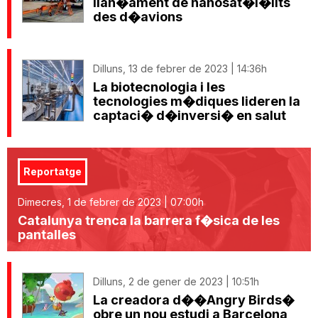
llan�ament de nanosat�l�lits
des d�avions
Dilluns, 13 de febrer de 2023 | 14:36h
La biotecnologia i les
tecnologies m�diques lideren la
captaci� d�inversi� en salut
Reportatge
Dimecres, 1 de febrer de 2023 | 07:00h
Catalunya trenca la barrera f�sica de les
pantalles
Dilluns, 2 de gener de 2023 | 10:51h
La creadora d��Angry Birds�
obre un nou estudi a Barcelona