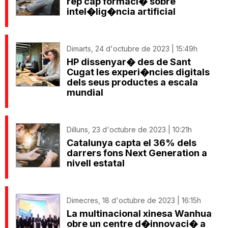
rep cap formaci� sobre
intel�lig�ncia artificial
Dimarts, 24 d'octubre de 2023 | 15:49h
HP dissenyar� des de Sant
Cugat les experi�ncies digitals
dels seus productes a escala
mundial
Dilluns, 23 d'octubre de 2023 | 10:21h
Catalunya capta el 36% dels
darrers fons Next Generation a
nivell estatal
Dimecres, 18 d'octubre de 2023 | 16:15h
La multinacional xinesa Wanhua
obre un centre d�innovaci� a