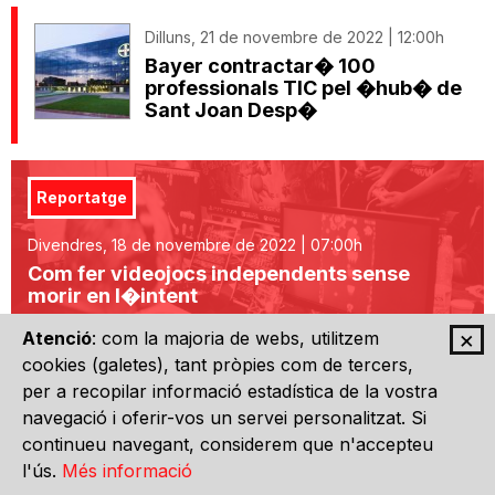
Dilluns, 21 de novembre de 2022 | 12:00h
Bayer contractar� 100
professionals TIC pel �hub� de
Sant Joan Desp�
Reportatge
Divendres, 18 de novembre de 2022 | 07:00h
Com fer videojocs independents sense
morir en l�intent
×
Atenció
: com la majoria de webs, utilitzem
cookies (galetes), tant pròpies com de tercers,
Dilluns, 14 de novembre de 2022 | 19:30h
per a recopilar informació estadística de la vostra
Tensor Medical, millor projecte
navegació i oferir-vos un servei personalitzat. Si
tecnol�gic emergent als Premis
E-TECH 2022
continueu navegant, considerem que n'accepteu
l'ús.
Més informació