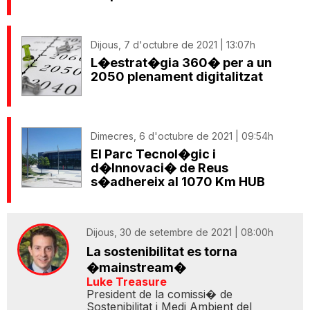
Dijous, 7 d'octubre de 2021 | 13:07h
L�estrat�gia 360� per a un
2050 plenament digitalitzat
Dimecres, 6 d'octubre de 2021 | 09:54h
El Parc Tecnol�gic i
d�Innovaci� de Reus
s�adhereix al 1070 Km HUB
Dijous, 30 de setembre de 2021 | 08:00h
La sostenibilitat es torna
�mainstream�
Luke Treasure
President de la comissi� de
Sostenibilitat i Medi Ambient del