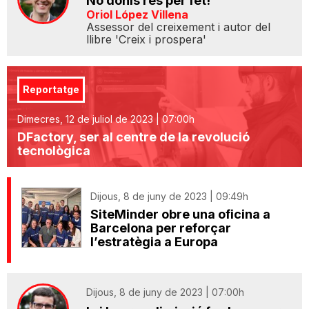
No donis res per fet!
Oriol López Villena
Assessor del creixement i autor del
llibre 'Creix i prospera'
Reportatge
Dimecres, 12 de juliol de 2023 | 07:00h
DFactory, ser al centre de la revolució
tecnològica
Dijous, 8 de juny de 2023 | 09:49h
SiteMinder obre una oficina a
Barcelona per reforçar
l’estratègia a Europa
Dijous, 8 de juny de 2023 | 07:00h