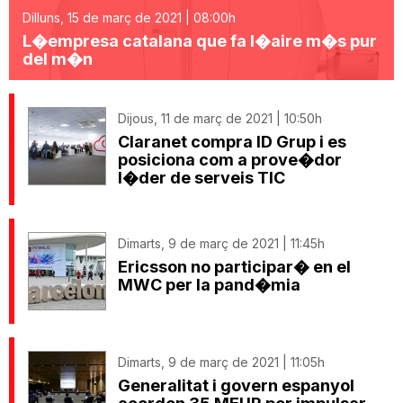
Dilluns, 15 de març de 2021 | 08:00h
L�empresa catalana que fa l�aire m�s pur
del m�n
Dijous, 11 de març de 2021 | 10:50h
Claranet compra ID Grup i es
posiciona com a prove�dor
l�der de serveis TIC
Dimarts, 9 de març de 2021 | 11:45h
Ericsson no participar� en el
MWC per la pand�mia
Dimarts, 9 de març de 2021 | 11:05h
Generalitat i govern espanyol