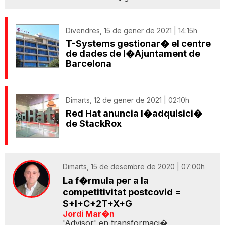
Divendres, 15 de gener de 2021 | 14:15h
T-Systems gestionar� el centre
de dades de l�Ajuntament de
Barcelona
Dimarts, 12 de gener de 2021 | 02:10h
Red Hat anuncia l�adquisici�
de StackRox
Dimarts, 15 de desembre de 2020 | 07:00h
La f�rmula per a la
competitivitat postcovid =
S+I+C+2T+X+G
Jordi Mar�n
'Advisor' en transformaci�