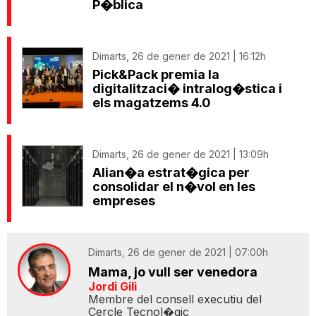
P�blica
Dimarts, 26 de gener de 2021 | 16:12h
Pick&Pack premia la
digitalitzaci� intralog�stica i
els magatzems 4.0
Dimarts, 26 de gener de 2021 | 13:09h
Alian�a estrat�gica per
consolidar el n�vol en les
empreses
Dimarts, 26 de gener de 2021 | 07:00h
Mama, jo vull ser venedora
Jordi Gili
Membre del consell executiu del
Cercle Tecnol�gic