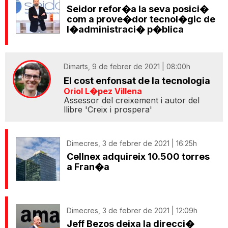
Seidor refor�a la seva posici�
com a prove�dor tecnol�gic de
l�administraci� p�blica
Dimarts, 9 de febrer de 2021 | 08:00h
El cost enfonsat de la tecnologia
Oriol L�pez Villena
Assessor del creixement i autor del
llibre 'Creix i prospera'
Dimecres, 3 de febrer de 2021 | 16:25h
Cellnex adquireix 10.500 torres
a Fran�a
Dimecres, 3 de febrer de 2021 | 12:09h
Jeff Bezos deixa la direcci�