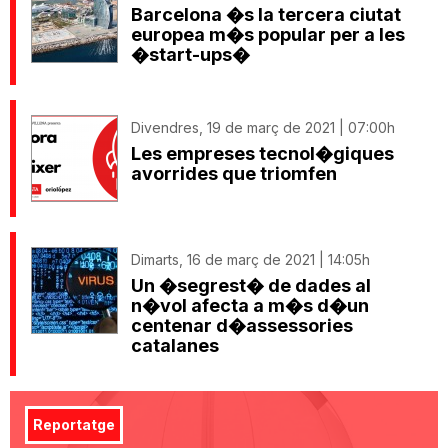
Barcelona �s la tercera ciutat
europea m�s popular per a les
�start-ups�
Divendres, 19 de març de 2021 | 07:00h
Les empreses tecnol�giques
avorrides que triomfen
Dimarts, 16 de març de 2021 | 14:05h
Un �segrest� de dades al
n�vol afecta a m�s d�un
centenar d�assessories
catalanes
Reportatge