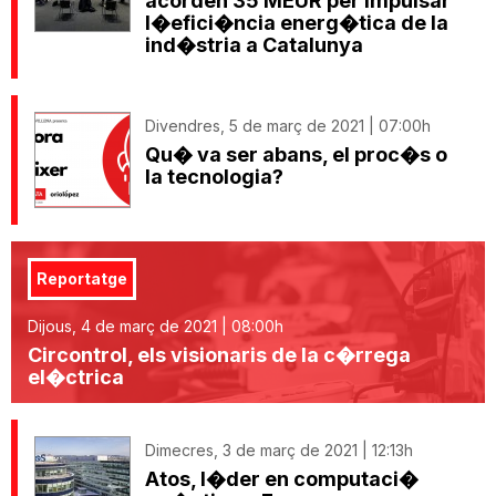
acorden 35 MEUR per impulsar
l�efici�ncia energ�tica de la
ind�stria a Catalunya
Divendres, 5 de març de 2021 | 07:00h
Qu� va ser abans, el proc�s o
la tecnologia?
Reportatge
Dijous, 4 de març de 2021 | 08:00h
Circontrol, els visionaris de la c�rrega
el�ctrica
Dimecres, 3 de març de 2021 | 12:13h
Atos, l�der en computaci�