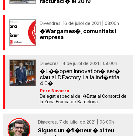
facturaci� el 2019
Divendres, 16 de juliol de 2021 | 08:00h
�Wargames�, comunitats i
empresa
Dimecres, 14 de juliol de 2021 | 08:00h
�L��open innovation� ser�
clau al DFactory i a la ind�stria
4.0�
Pere Navarro
Delegat especial de l�Estat al Consorci de
la Zona Franca de Barcelona
Dimecres, 7 de juliol de 2021 | 08:00h
Sigues un �fl�neur� al teu