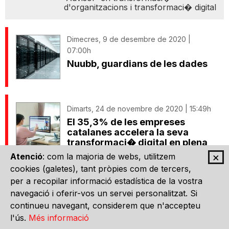
d'organitzacions i transformaci� digital
Dimecres, 9 de desembre de 2020 |
07:00h
Nuubb, guardians de les dades
Dimarts, 24 de novembre de 2020 | 15:49h
El 35,3% de les empreses
catalanes accelera la seva
transformaci� digital en plena
pand�mia
×
Atenció
: com la majoria de webs, utilitzem
cookies (galetes), tant pròpies com de tercers,
per a recopilar informació estadística de la vostra
Dilluns, 23 de novembre de 2020 | 10:15h
navegació i oferir-vos un servei personalitzat. Si
SQLI escull Catalunya per a la
continueu navegant, considerem que n'accepteu
primera filial a la pen�nsula
l'ús.
Més informació