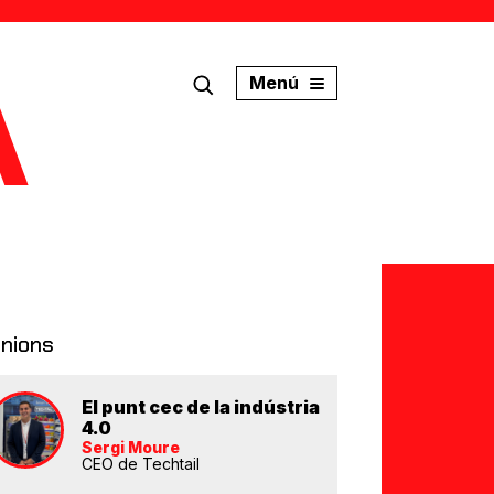
Menú
inions
El punt cec de la indústria
4.0
Sergi Moure
CEO de Techtail