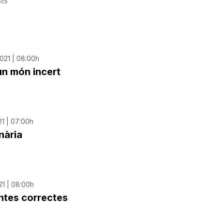
ocs
021 | 08:00h
un món incert
21 | 07:00h
nària
21 | 08:00h
ntes correctes