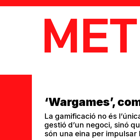
MetaData
‘Wargames’, com
La gamificació no és l’única
gestió d’un negoci, sinó qu
són una eina per impulsar 