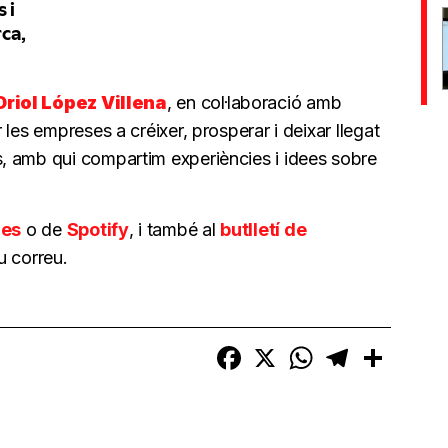
Oriol López Villena
, en col·laboració amb
r les empreses a créixer, prosperar i deixar llegat
, amb qui compartim experiències i idees sobre
nes
o de
Spotify
, i també al
butlletí de
u correu.
Facebook
X
WhatsApp
Telegram
Compart