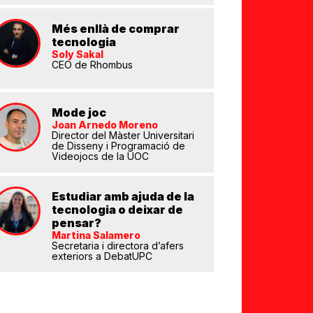
Més enllà de comprar
tecnologia
eix
Soly Sakal
CEO de Rhombus
Mode joc
Joan Arnedo Moreno
Director del Màster Universitari
de Disseny i Programació de
Videojocs de la UOC
Estudiar amb ajuda de la
tecnologia o deixar de
pensar?
Martina Salamero
Secretaria i directora d’afers
exteriors a DebatUPC