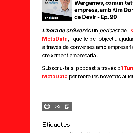
L'hora de créixer
és un
podcast
de l'
MetaData
, i que té per objectiu ajuda
a través de converses amb empresaris
creixement empresarial.
Subscriu-te al podcast a través d’
iTu
MetaData
per rebre les novetats al te
Imprimir
Envia
PDF
a
un
amic
Etiquetes