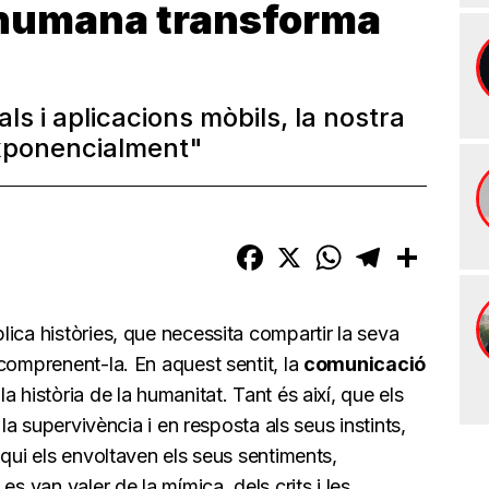
 humana transforma
als i aplicacions mòbils, la nostra
xponencialment"
Facebook
X
WhatsApp
Telegram
Compart
lica històries, que necessita compartir la seva
comprenent-la. En aquest sentit, la
comunicació
 història de la humanitat. Tant és així, que els
 la supervivència i en resposta als seus instints,
 qui els envoltaven els seus sentiments,
s van valer de la mímica, dels crits i les