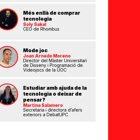
Més enllà de comprar
tecnologia
Soly Sakal
CEO de Rhombus
Mode joc
Joan Arnedo Moreno
Director del Màster Universitari
de Disseny i Programació de
Videojocs de la UOC
eix
Estudiar amb ajuda de la
tecnologia o deixar de
pensar?
Martina Salamero
Secretaria i directora d’afers
exteriors a DebatUPC