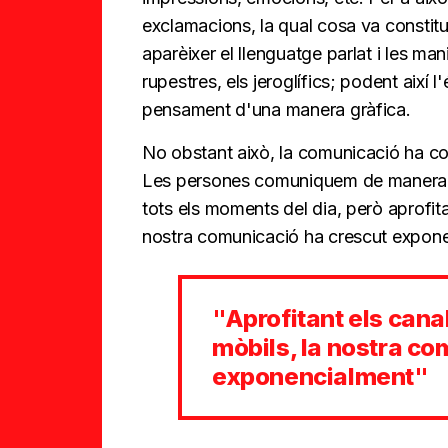
exclamacions, la qual cosa va constitu
aparèixer el llenguatge parlat i les ma
rupestres, els jeroglífics; podent així
pensament d'una manera gràfica.
No obstant això, la comunicació ha cob
Les persones comuniquem de manera v
tots els moments del dia, però aprofitan
nostra comunicació ha crescut expone
"Aprofitant els canal
mòbils, la nostra co
exponencialment"