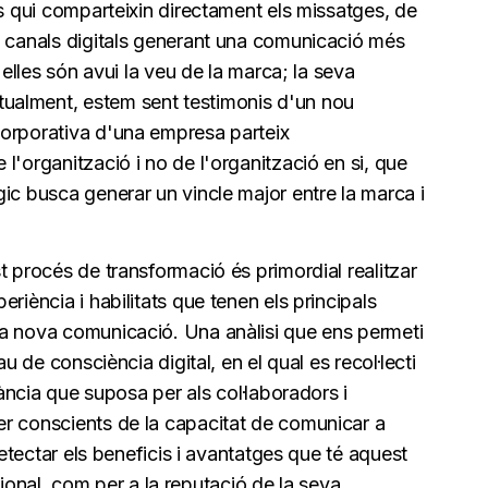
ls qui comparteixin directament els missatges, de
s canals digitals generant una comunicació més
 elles són avui la veu de la marca; la seva
ualment, estem sent testimonis d'un nou
corporativa d'una empresa parteix
l'organització i no de l'organització en si, que
ic busca generar un vincle major entre la marca i
t procés de transformació és primordial realitzar
riència i habilitats que tenen els principals
a nova comunicació. Una anàlisi que ens permeti
au de consciència digital, en el qual es recol·lecti
tància que suposa per als col·laboradors i
er conscients de la capacitat de comunicar a
detectar els beneficis i avantatges que té aquest
essional, com per a la reputació de la seva