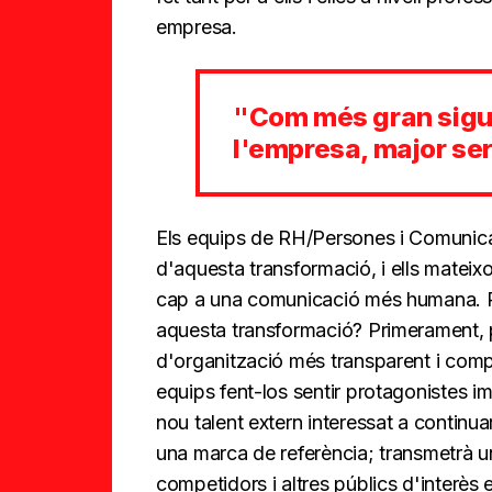
empresa.
"Com més gran sigu
l'empresa, major se
Els equips de RH/Persones i Comunica
d'aquesta transformació, i ells mateixo
cap a una comunicació més humana. Pe
aquesta transformació? Primerament, pr
d'organització més transparent i compr
equips fent-los sentir protagonistes im
nou talent extern interessat a continu
una marca de referència; transmetrà un
competidors i altres públics d'interès