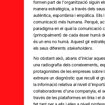
formen part de l'organització siguin e
manera estratègica, a través dels seu
autèntica, espontània i empàtica. Ells i
comunicació més humana. Perquè, act
paradigma en el qual la comunicació 
(principalment) de cada ésser humà de 
és un ens no humà. Aquest gir estratèg
els seus diferents
stakeholders
.
No obstant això, abans d'iniciar aques
una radiografia dels coneixements, expe
protagonistes de les empreses sobre l
extreure un diagnòstic que reculli el gr
la informació relativa al nivell d'impor
col·laboradores d'una companyia, el s
través de les plataformes en línia i el 
fet tant per a ells i elles a nivell prof