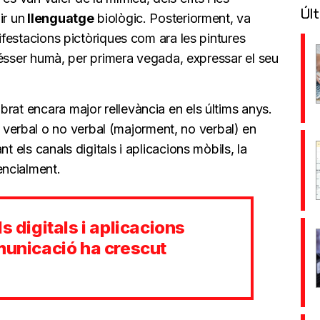
Últ
ir un
llenguatge
biològic. Posteriorment, va
nifestacions pictòriques com ara les pintures
 l'ésser humà, per primera vegada, expressar el seu
rat encara major rellevància en els últims anys.
erbal o no verbal (majorment, no verbal) en
t els canals digitals i aplicacions mòbils, la
ncialment.
s digitals i aplicacions
municació ha crescut