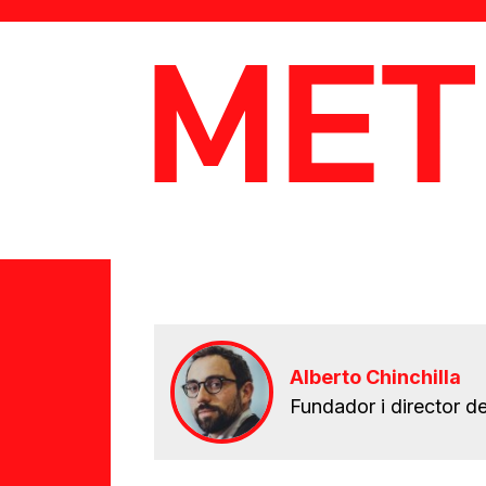
MetaData
Alberto Chinchilla
Fundador i director d