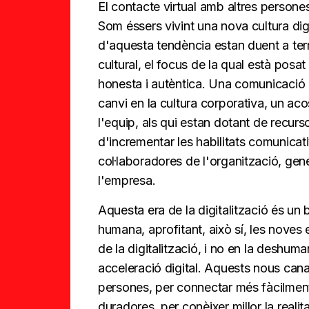
El contacte virtual amb altres persones
Som éssers vivint una nova cultura dig
d'aquesta tendència estan duent a ter
cultural, el focus de la qual està pos
honesta i autèntica. Una comunicació 
canvi en la cultura corporativa, un 
l'equip, als qui estan dotant de recurs
d'incrementar les habilitats comunicativ
col·laboradores de l'organització, gen
l'empresa.
Aquesta era de la digitalització és u
humana, aprofitant, això sí, les noves
de la digitalització, i no en la deshu
acceleració digital. Aquests nous cana
persones, per connectar més fàcilment 
duradores, per conèixer millor la reali