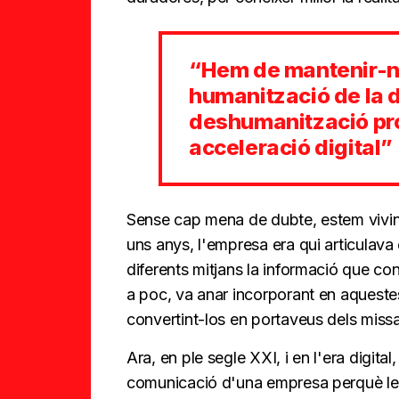
“Hem de mantenir-n
humanització de la di
deshumanització pr
acceleració digital”
Sense cap mena de dubte, estem vivint
uns anys, l'empresa era qui articulava
diferents mitjans la informació que co
a poc, va anar incorporant en aquestes
convertint-los en portaveus dels missa
Ara, en ple segle XXI, i en l'era digit
comunicació d'una empresa perquè le