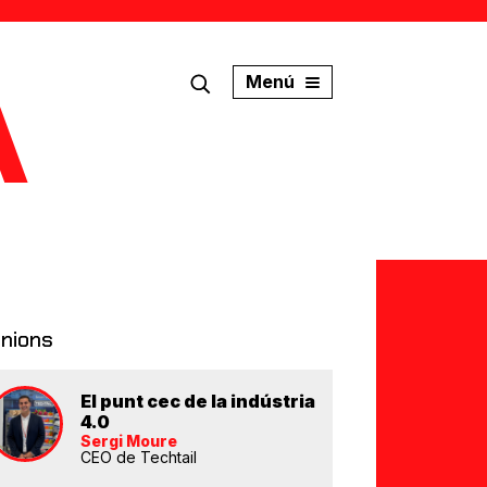
Menú
inions
El punt cec de la indústria
4.0
Sergi Moure
CEO de Techtail