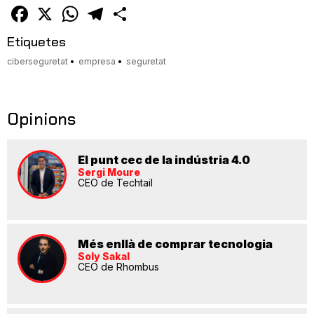
amic
Facebook
X
WhatsApp
Telegram
Comparteix
Etiquetes
ciberseguretat
empresa
seguretat
Opinions
El punt cec de la indústria 4.0
Sergi Moure
CEO de Techtail
Més enllà de comprar tecnologia
Soly Sakal
CEO de Rhombus