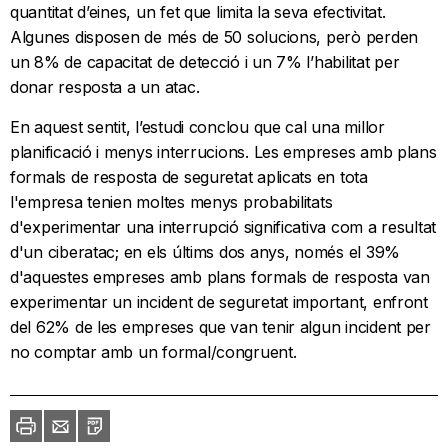
quantitat d’eines, un fet que limita la seva efectivitat.
Algunes disposen de més de 50 solucions, però perden
un 8% de capacitat de detecció i un 7% l’habilitat per
donar resposta a un atac.
En aquest sentit, l’estudi conclou que cal una millor
planificació i menys interrucions. Les empreses amb plans
formals de resposta de seguretat aplicats en tota
l'empresa tenien moltes menys probabilitats
d'experimentar una interrupció significativa com a resultat
d'un ciberatac; en els últims dos anys, només el 39%
d'aquestes empreses amb plans formals de resposta van
experimentar un incident de seguretat important, enfront
del 62% de les empreses que van tenir algun incident per
no comptar amb un formal/congruent.
Imprimir
Envia
PDF
a
un