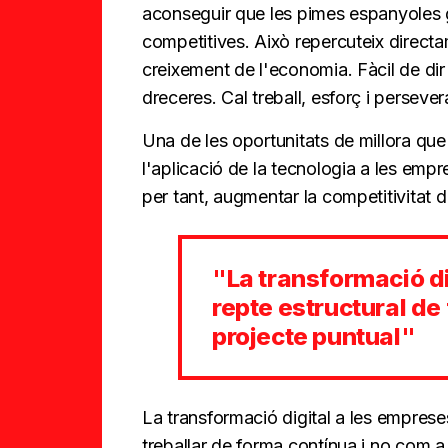
aconseguir que les pimes espanyoles g
competitives. Això repercuteix directa
creixement de l'economia. Fàcil de dir 
dreceres. Cal treball, esforç i perseve
Una de les oportunitats de millora que 
l'aplicació de la tecnologia a les emp
per tant, augmentar la competitivitat 
"La transformació di
repte estructural de
projecte puntual"
La transformació digital a les emprese
treballar de forma contínua i no com a 