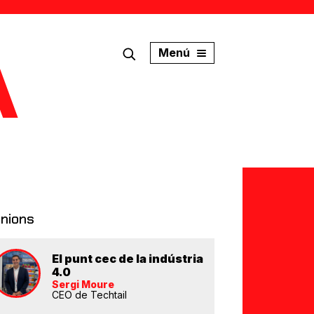
Menú
inions
El punt cec de la indústria
4.0
Sergi Moure
CEO de Techtail