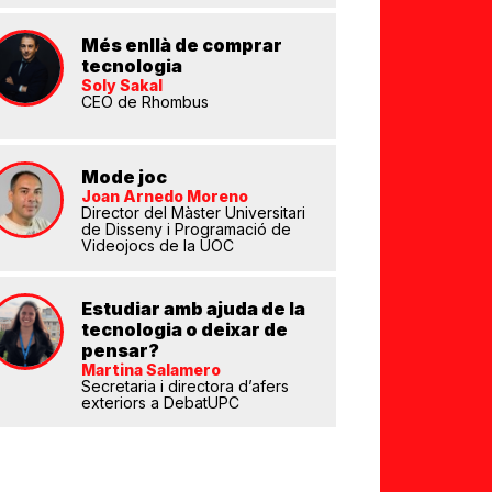
Més enllà de comprar
tecnologia
Soly Sakal
CEO de Rhombus
Mode joc
Joan Arnedo Moreno
eix
Director del Màster Universitari
de Disseny i Programació de
Videojocs de la UOC
Estudiar amb ajuda de la
tecnologia o deixar de
pensar?
Martina Salamero
Secretaria i directora d’afers
exteriors a DebatUPC