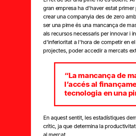
gran empresa ha d'haver estat primer p
crear una companyia des de zero amb 5
ser una pime és una mancança de massa 
als recursos necessaris per innovar i in
d'inferioritat a l'hora de competir en
projectes, poder accedir a mercats ext
“La mancança de mass
l’accés al finançame
tecnologia en una p
En aquest sentit, les estadístiques de
crític, ja que determina la productivitat
al mercat.