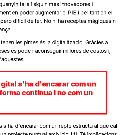
uanyin talla i siguin més innovadores i
ment en poder augmentar el PIB i per tant en el
però difícil de fer. No hi ha receptes màgiques ni
rança.
tenen les pimes és la digitalització. Gràcies a
reses es poden aconseguir millores de costos i,
d'aquestes.
gital s'ha d'encarar com un
 forma contínua i no com un
s s'ha d'encarar com un repte estructural que cal
un projecte puntual amb inici i fi. Té implicacions