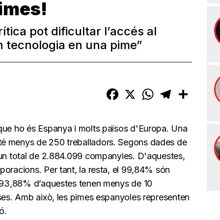
pimes!
ica pot dificultar l’accés al
n tecnologia en una pime”
Facebook
X
WhatsApp
Telegram
Compart
 que ho és Espanya i molts països d'Europa. Una
té menys de 250 treballadors. Segons dades de
 un total de 2.884.099 companyies. D'aquestes,
oracions. Per tant, la resta, el 99,84% són
el 93,88% d’aquestes tenen menys de 10
eses. Amb això, les pimes espanyoles representen
ó.