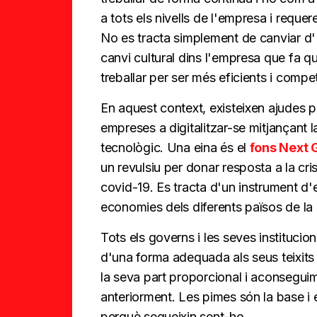
a tots els nivells de l'empresa i requere
No es tracta simplement de canviar d'
canvi cultural dins l'empresa que fa q
treballar per ser més eficients i compet
En aquest context, existeixen ajudes p
empreses a digitalitzar-se mitjançant 
tecnològic. Una eina és el
fons Next 
un revulsiu per donar resposta a la cr
covid-19. Es tracta d'un instrument d'
economies dels diferents països de la
Tots els governs i les seves institucio
d'una forma adequada als seus teixits 
la seva part proporcional i aconseguim
anteriorment. Les pimes són la base i 
perquè segueixin sent-ho.