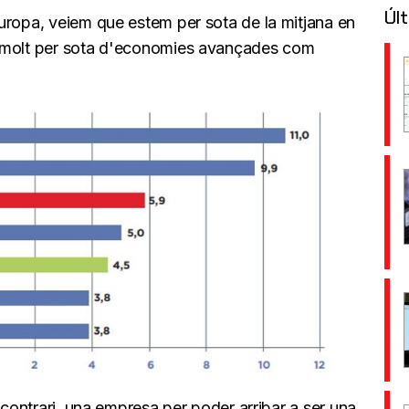
Últ
uropa, veiem que estem per sota de la mitjana en
i molt per sota d'economies avançades com
 contrari, una empresa per poder arribar a ser una