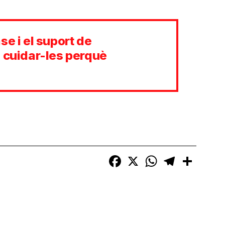
se i el suport de
e cuidar-les perquè
Facebook
X
WhatsApp
Telegram
Compart