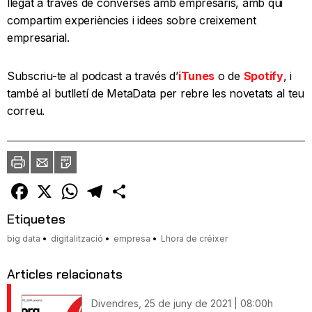
llegat a través de converses amb empresaris, amb qui
compartim experiències i idees sobre creixement
empresarial.
Subscriu-te al podcast a través d’
iTunes
o de
Spotify
, i
també al butlletí de MetaData per rebre les novetats al teu
correu.
Imprimir
Envia
PDF
a
un
amic
Facebook
X
WhatsApp
Telegram
Comparteix
Etiquetes
big data
digitalització
empresa
Lhora de créixer
Articles relacionats
Divendres, 25 de juny de 2021 | 08:00h