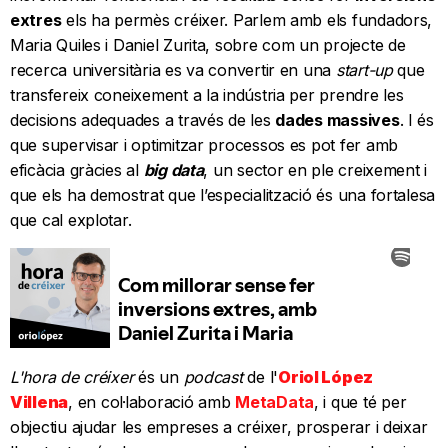
extres
els ha permès créixer. Parlem amb els fundadors,
Maria Quiles i Daniel Zurita, sobre com un projecte de
recerca universitària es va convertir en una
start-up
que
transfereix coneixement a la indústria per prendre les
decisions adequades a través de les
dades massives
. I és
que supervisar i optimitzar processos es pot fer amb
eficàcia gràcies al
big data
, un sector en ple creixement i
que els ha demostrat que l’especialització és una fortalesa
que cal explotar.
L'hora de créixer
és un
podcast
de l'
Oriol López
Villena
, en col·laboració amb
MetaData
, i que té per
objectiu ajudar les empreses a créixer, prosperar i deixar