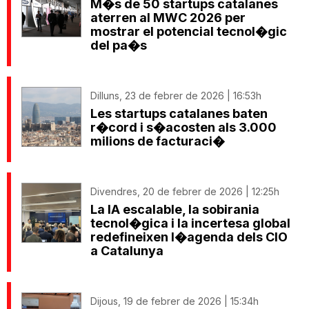
M�s de 50 startups catalanes
aterren al MWC 2026 per
mostrar el potencial tecnol�gic
del pa�s
Dilluns, 23 de febrer de 2026 | 16:53h
Les startups catalanes baten
r�cord i s�acosten als 3.000
milions de facturaci�
Divendres, 20 de febrer de 2026 | 12:25h
La IA escalable, la sobirania
tecnol�gica i la incertesa global
redefineixen l�agenda dels CIO
a Catalunya
Dijous, 19 de febrer de 2026 | 15:34h