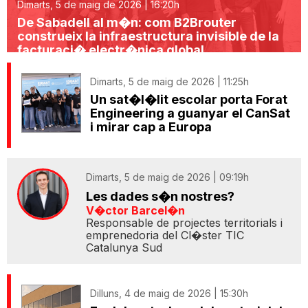
Dimarts, 5 de maig de 2026 | 16:20h
De Sabadell al m�n: com B2Brouter
construeix la infraestructura invisible de la
facturaci� electr�nica global
Dimarts, 5 de maig de 2026 | 11:25h
Un sat�l�lit escolar porta Forat
Engineering a guanyar el CanSat
i mirar cap a Europa
Dimarts, 5 de maig de 2026 | 09:19h
Les dades s�n nostres?
V�ctor Barcel�n
Responsable de projectes territorials i
emprenedoria del Cl�ster TIC
Catalunya Sud
Dilluns, 4 de maig de 2026 | 15:30h