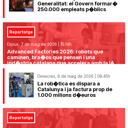
Generalitat: el Govern formar�
250.000 empleats p�blics
Reportatge
Dijous, 7 de maig de 2026 | 15:14h
Advanced Factories 2026: robots que
caminen, bra�os que pensen i una
ind�stria catalana que accelera amb la IA
Dimecres, 6 de maig de 2026 | 08:45h
La rob�tica es dispara a
Catalunya i ja factura prop de
1.000 milions d�euros
Reportatge