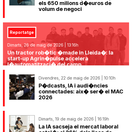
els 650 milions d�euros de
volum de negoci
Reportatge
Dimarts, 26 de maig de 2026 | 13:16h
Un tractor rob�tic �made in Lleida�: la
start-up Agrin�pulse accelera
l�automatitzaci� del camp
Divendres, 22 de maig de 2026 | 10:10h
P�dcasts, IA i audi�ncies
connectades: aix� ser� el MAC
2026
Dimarts, 19 de maig de 2026 | 16:19h
La IA sacseja el mercat laboral