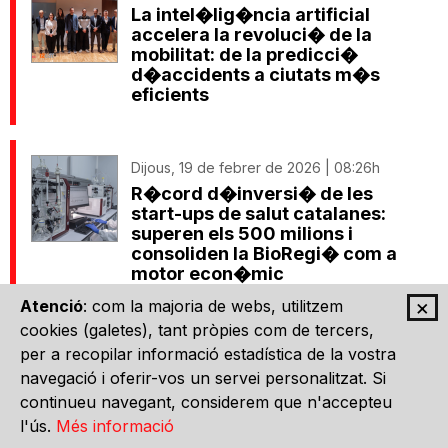
La intel�lig�ncia artificial
accelera la revoluci� de la
mobilitat: de la predicci�
d�accidents a ciutats m�s
eficients
Dijous, 19 de febrer de 2026 | 08:26h
R�cord d�inversi� de les
start-ups de salut catalanes:
superen els 500 milions i
consoliden la BioRegi� com a
motor econ�mic
×
Atenció
: com la majoria de webs, utilitzem
cookies (galetes), tant pròpies com de tercers,
Dimecres, 18 de febrer de 2026 | 08:55h
per a recopilar informació estadística de la vostra
Catalunya impulsa una
navegació i oferir-vos un servei personalitzat. Si
estrat�gia integral per protegir
continueu navegant, considerem que n'accepteu
el benestar digital dels menors
l'ús.
Més informació