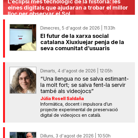
L’eclipsi més tecnològic de la història: les
eines digitals que ajudaran a trobar el millor
lloc per observar el Sol
Dimecres, 5 d'agost de 2026 | 11:33h
El futur de la xarxa social
catalana Xiuxiuejar penja de la
seva comunitat d’usuaris
Dimarts, 4 d'agost de 2026 | 12:05h
“Una llengua no se salva estimant-
la molt fort; se salva fent-la servir
també als videojocs”
Júlia Rosell Saldaña
Informàtica, docent i impulsora d’un
projecte experimental de preservació
digital de videojocs en català.
Dilluns, 3 d'agost de 2026 | 10:50h