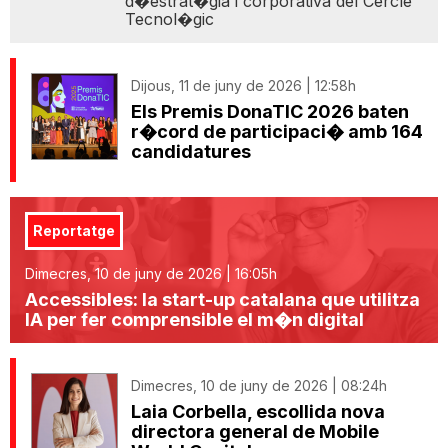
d�estrat�gia i corporativa del Cercle
Tecnol�gic
Dijous, 11 de juny de 2026 | 12:58h
Els Premis DonaTIC 2026 baten
r�cord de participaci� amb 164
candidatures
Reportatge
Dimecres, 10 de juny de 2026 | 16:05h
Accessibles: la start-up catalana que utilitza
IA per fer comprensible el m�n digital
Dimecres, 10 de juny de 2026 | 08:24h
Laia Corbella, escollida nova
directora general de Mobile