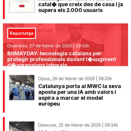
catal� que creix des de casa i ja
supera els 2.000 usuaris
Reportatge
Divendres, 27 de febrer de 2026 | 09:00h
BitMAYDAY: tecnologia catalana per
protegir professionals davant l�augment
d�agressions laborals
Dijous, 26 de febrer de 2026 | 08:20h
Catalunya porta al MWC la seva
aposta per una IA amb valors i
aspira a marcar el model
europeu
Dimecres, 25 de febrer de 2026 | 09:34h