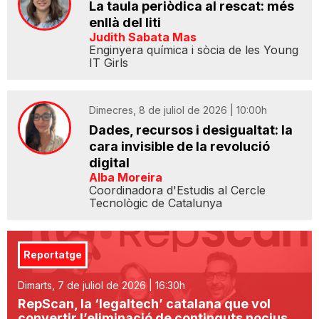
La taula periòdica al rescat: més
enllà del liti
Judith Sabata Mas
Enginyera química i sòcia de les Young
IT Girls
Dimecres, 8 de juliol de 2026 | 10:00h
Dades, recursos i desigualtat: la
cara invisible de la revolució
digital
Alba Moreira
Coordinadora d'Estudis al Cercle
Tecnològic de Catalunya
Reportatge
Dimarts, 7 de juliol de 2026 | 16:30h
RepScan, la ‘legaltech’ catalana que vol
convertir l’eliminació de continguts nocius