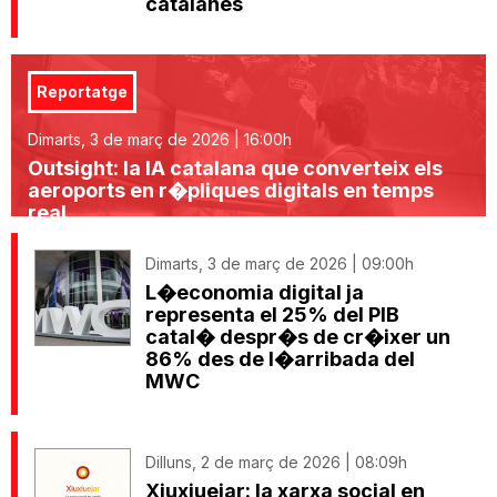
catalanes
Reportatge
Dimarts, 3 de març de 2026 | 16:00h
Outsight: la IA catalana que converteix els
aeroports en r�pliques digitals en temps
real
Dimarts, 3 de març de 2026 | 09:00h
L�economia digital ja
representa el 25% del PIB
catal� despr�s de cr�ixer un
86% des de l�arribada del
MWC
Dilluns, 2 de març de 2026 | 08:09h
Xiuxiuejar: la xarxa social en