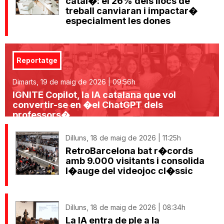
catal�: el 26% dels llocs de
treball canviaran i impactar�
especialment les dones
Reportatge
Dimarts, 19 de maig de 2026 | 09:56h
IGNITE Copilot, la IA catalana que vol
convertir-se en �el ChatGPT dels
professors�
Dilluns, 18 de maig de 2026 | 11:25h
RetroBarcelona bat r�cords
amb 9.000 visitants i consolida
l�auge del videojoc cl�ssic
Dilluns, 18 de maig de 2026 | 08:34h
La IA entra de ple a la