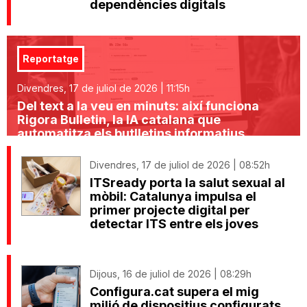
dependències digitals
Reportatge
Divendres, 17 de juliol de 2026 | 11:15h
Del text a la veu en minuts: així funciona
Rigora Bulletin, la IA catalana que
automatitza els butlletins informatius
Divendres, 17 de juliol de 2026 | 08:52h
ITSready porta la salut sexual al
mòbil: Catalunya impulsa el
primer projecte digital per
detectar ITS entre els joves
Dijous, 16 de juliol de 2026 | 08:29h
Configura.cat supera el mig
milió de dispositius configurats