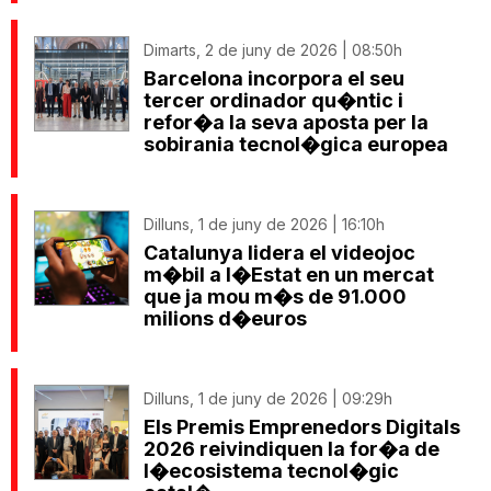
Dimarts, 2 de juny de 2026 | 08:50h
Barcelona incorpora el seu
tercer ordinador qu�ntic i
refor�a la seva aposta per la
sobirania tecnol�gica europea
Dilluns, 1 de juny de 2026 | 16:10h
Catalunya lidera el videojoc
m�bil a l�Estat en un mercat
que ja mou m�s de 91.000
milions d�euros
Dilluns, 1 de juny de 2026 | 09:29h
Els Premis Emprenedors Digitals
2026 reivindiquen la for�a de
l�ecosistema tecnol�gic