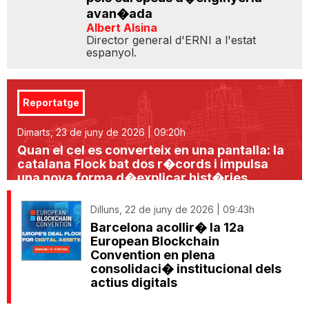
avan�ada
Albert Alsina
Director general d'ERNI a l'estat
espanyol.
Reportatge
Dimarts, 23 de juny de 2026 | 09:20h
Quan el cel es converteix en una pantalla: la
catalana Flock bat dos r�cords i impulsa
una nova forma d�explicar hist�ries
Dilluns, 22 de juny de 2026 | 09:43h
Barcelona acollir� la 12a
European Blockchain
Convention en plena
consolidaci� institucional dels
actius digitals