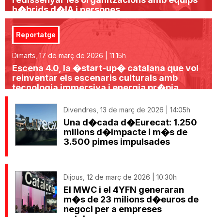
h�brids d�IA i persones
Reportatge
Dimarts, 17 de març de 2026 | 11:15h
Escena 4.0, la �start-up� catalana que vol
reinventar els escenaris culturals amb
tecnologia immersiva i energia pr�pia
Divendres, 13 de març de 2026 | 14:05h
Una d�cada d�Eurecat: 1.250
milions d�impacte i m�s de
3.500 pimes impulsades
Dijous, 12 de març de 2026 | 10:30h
El MWC i el 4YFN generaran
m�s de 23 milions d�euros de
negoci per a empreses