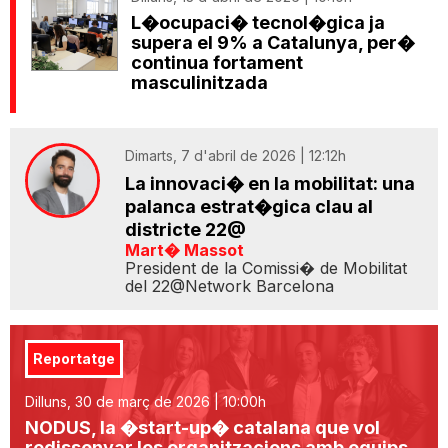
L�ocupaci� tecnol�gica ja
supera el 9% a Catalunya, per�
continua fortament
masculinitzada
Dimarts, 7 d'abril de 2026 | 12:12h
La innovaci� en la mobilitat: una
palanca estrat�gica clau al
districte 22@
Mart� Massot
President de la Comissi� de Mobilitat
del 22@Network Barcelona
Reportatge
Dilluns, 30 de març de 2026 | 10:00h
NODUS, la �start-up� catalana que vol
redissenyar les organitzacions amb equips