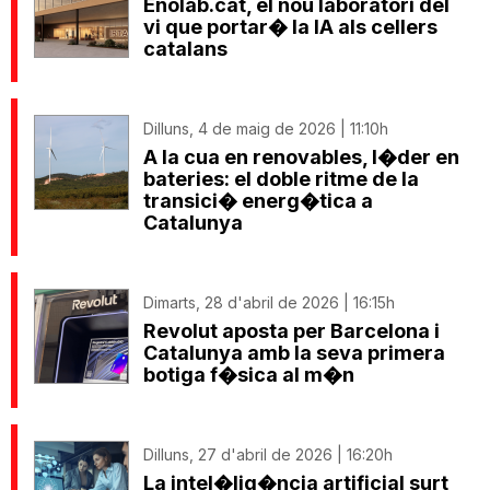
Enolab.cat, el nou laboratori del
vi que portar� la IA als cellers
catalans
Dilluns, 4 de maig de 2026 | 11:10h
A la cua en renovables, l�der en
bateries: el doble ritme de la
transici� energ�tica a
Catalunya
Dimarts, 28 d'abril de 2026 | 16:15h
Revolut aposta per Barcelona i
Catalunya amb la seva primera
botiga f�sica al m�n
Dilluns, 27 d'abril de 2026 | 16:20h
La intel�lig�ncia artificial surt