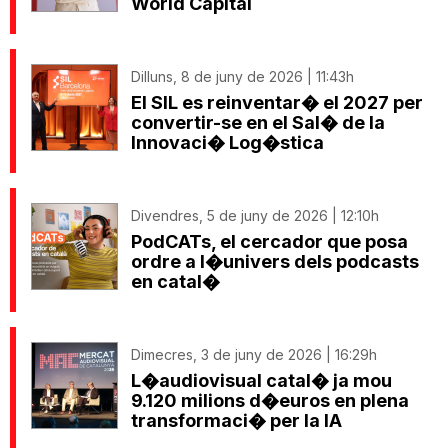
World Capital
Dilluns, 8 de juny de 2026 | 11:43h
El SIL es reinventar� el 2027 per
convertir-se en el Sal� de la
Innovaci� Log�stica
Divendres, 5 de juny de 2026 | 12:10h
PodCATs, el cercador que posa
ordre a l�univers dels podcasts
en catal�
Dimecres, 3 de juny de 2026 | 16:29h
L�audiovisual catal� ja mou
9.120 milions d�euros en plena
transformaci� per la IA