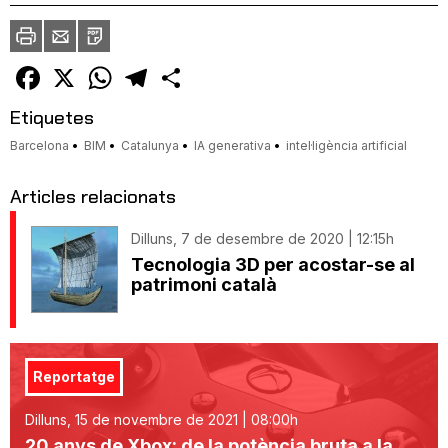
Imprimir
Envia
PDF
a
un
amic
Facebook
X
WhatsApp
Telegram
Comparteix
Etiquetes
Barcelona
BIM
Catalunya
IA generativa
intel·ligència artificial
Articles relacionats
Dilluns, 7 de desembre de 2020 | 12:15h
Tecnologia 3D per acostar-se al
patrimoni català
Reportatge
Dilluns, 15 de novembre de 2021 | 08:00h
20 anys de Xbox: de la potència bruta a la