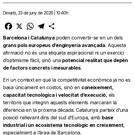
Dimarts, 23 de juny de 2026 | 10:40h
Facebook
X
WhatsApp
Telegram
Comparteix
Barcelona i Catalunya
poden convertir-se en un dels
grans pols europeus d’enginyeria avançada
. Aquesta
afirmació no és una etiqueta aspiracional ni un exercici
d’optimisme fàcil, sinó una
potencial realitat que depèn
de factors concrets i mesurables
.
En un context en què la competitivitat econòmica ja no es
basa únicament en costos, sinó en
coneixement,
capacitat tecnològica i velocitat d’execució
, els
territoris que integrin aquests elements marcaran la
diferència en la pròxima dècada. Catalunya parteix d’una
posició rellevant dins del sud d’Europa, amb
base
industrial i un ecosistema tecnològic en creixement
,
especialment a l’àrea de Barcelona.