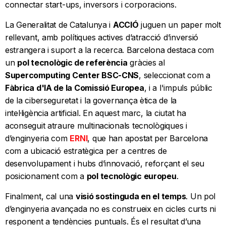
connectar start-ups, inversors i corporacions.
La Generalitat de Catalunya i
ACCIÓ
juguen un paper molt
rellevant, amb polítiques actives d’atracció d’inversió
estrangera i suport a la recerca. Barcelona destaca com
un
pol tecnològic de referència
gràcies al
Supercomputing Center BSC-CNS
, seleccionat com a
Fàbrica d'IA de la Comissió Europea
, i a l'impuls públic
de la ciberseguretat i la governança ètica de la
intel·ligència artificial. En aquest marc, la ciutat ha
aconseguit atraure multinacionals tecnològiques i
d’enginyeria com
ERNI
, que han apostat per Barcelona
com a ubicació estratègica per a centres de
desenvolupament i hubs d’innovació, reforçant el seu
posicionament com a
pol tecnològic europeu
.
Finalment, cal una
visió sostinguda en el temps
. Un pol
d’enginyeria avançada no es construeix en cicles curts ni
responent a tendències puntuals. És el resultat d’una