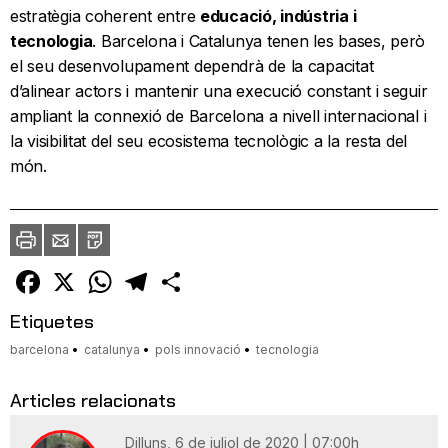
estratègia coherent entre
educació, indústria i
tecnologia
. Barcelona i Catalunya tenen les bases, però
el seu desenvolupament dependrà de la capacitat
d’alinear actors i mantenir una execució constant i seguir
ampliant la connexió de Barcelona a nivell internacional i
la visibilitat del seu ecosistema tecnològic a la resta del
món.
Imprimir
Envia
PDF
a
un
amic
Facebook
X
WhatsApp
Telegram
Comparteix
Etiquetes
barcelona
catalunya
pols innovació
tecnologia
Articles relacionats
Dilluns, 6 de juliol de 2020 | 07:00h