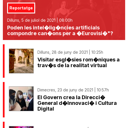
Reportatge
Dilluns, 5 de juliol de 2021 | 08:00h
Poden les intel�lig�ncies artificials
compondre can�ons per a �Eurovisi�"?
Dilluns, 28 de juny de 2021 | 10:25h
Visitar esgl�sies rom�niques a
trav�s de la realitat virtual
Dimecres, 23 de juny de 2021 | 10:57h
El Govern crea la Direcci�
General d�Innovaci� i Cultura
Digital