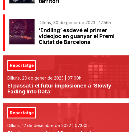
territori
Dilluns, 30 de gener de 2023 | 12:56h
‘Endling’ esdevé el primer
videojoc en guanyar el Premi
Ciutat de Barcelona
Reportatge
Dilluns, 23 de gener de 2023 | 07:00h
El passat i el futur implosionen a ‘Slowly
Fading Into Data’
Reportatge
Dilluns, 12 de desembre de 2022 | 07:00h