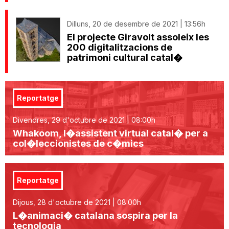
Dilluns, 20 de desembre de 2021 | 13:56h
El projecte Giravolt assoleix les
200 digitalitzacions de
patrimoni cultural catal�
Reportatge
Divendres, 29 d'octubre de 2021 | 08:00h
Whakoom, l�assistent virtual catal� per a
col�leccionistes de c�mics
Reportatge
Dijous, 28 d'octubre de 2021 | 08:00h
L�animaci� catalana sospira per la
tecnologia