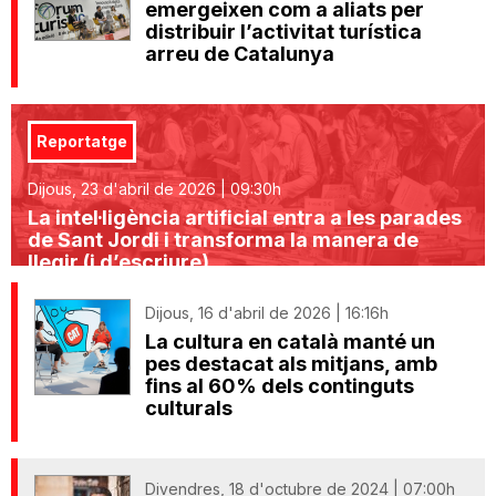
emergeixen com a aliats per
distribuir l’activitat turística
arreu de Catalunya
Reportatge
Dijous, 23 d'abril de 2026 | 09:30h
La intel·ligència artificial entra a les parades
de Sant Jordi i transforma la manera de
llegir (i d’escriure)
Dijous, 16 d'abril de 2026 | 16:16h
La cultura en català manté un
pes destacat als mitjans, amb
fins al 60% dels continguts
culturals
Divendres, 18 d'octubre de 2024 | 07:00h