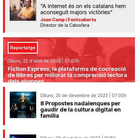
“A internet és on els catalans hem
aconseguit majors victòries”
Joan Camp i Fontcuberta
Director de la Catosfera
Reportatge
Dilluns, 22 d'abril de 2024 | 07:00h
Fiction Express, la plataforma de cocreació
de llibres per millorar la comprensió lectora
dels alumnes
Dilluns, 25 de desembre de 2023 | 07:00h
8 Propostes nadalenques per
gaudir de la cultura digital en
família