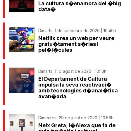
La cultura s�enamora del �big
data�
Dimarts, 1 de setembre de 2020 | 10:40h
Netflix crea un web per veure
gratu�tament s�ries i
pel�l�cules
Dimarts, 11 d'agost de 2020 | 10:10h
El Departament de Cultura
impulsa la seva reactivaci�
amb tecnologies d�anal�tica
avan�ada
Dimecres, 29 de juliol de 2020 | 10:56h
Neix Greta, l�Alexa que fa de