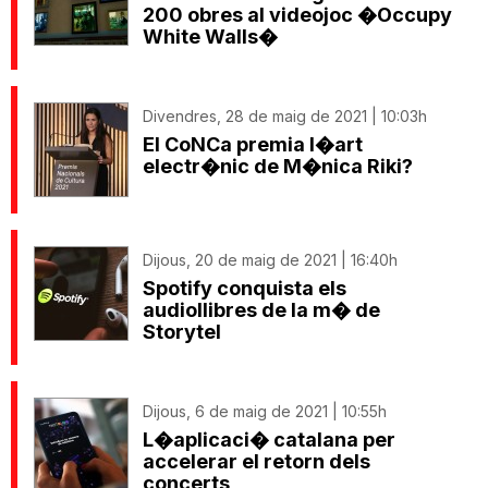
200 obres al videojoc �Occupy
White Walls�
Divendres, 28 de maig de 2021 | 10:03h
El CoNCa premia l�art
electr�nic de M�nica Riki?
Dijous, 20 de maig de 2021 | 16:40h
Spotify conquista els
audiollibres de la m� de
Storytel
Dijous, 6 de maig de 2021 | 10:55h
L�aplicaci� catalana per
accelerar el retorn dels
concerts