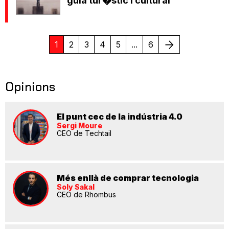
guia tur�stic i cultural
Següent
1
2
3
4
5
...
6
Opinions
El punt cec de la indústria 4.0
Sergi Moure
CEO de Techtail
Més enllà de comprar tecnologia
Soly Sakal
CEO de Rhombus