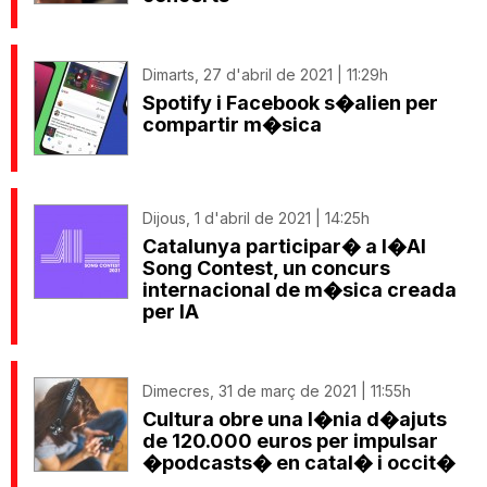
Dimarts, 27 d'abril de 2021 | 11:29h
Spotify i Facebook s�alien per
compartir m�sica
Dijous, 1 d'abril de 2021 | 14:25h
Catalunya participar� a l�AI
Song Contest, un concurs
internacional de m�sica creada
per IA
Dimecres, 31 de març de 2021 | 11:55h
Cultura obre una l�nia d�ajuts
de 120.000 euros per impulsar
�podcasts� en catal� i occit�