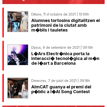
Dilluns, 11 d'octubre de 2021 | 10:06h
Alumnes tortosins digitalitzen el
patrimoni de la ciutat amb
m�bils i tauletes
Dijous, 9 de setembre de 2021 | 09:14h
L�Ars Electr�nica porta la
interacci� tecnol�gica al m�n
de l�art a Barcelona
Dimecres, 7 de juliol de 2021 | 09:18h
AImCAT guanya el premi del
p�blic a l�AI Song Contest