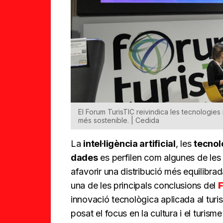
El Forum TurisTIC reivindica les tecnologies 
més sostenible. | Cedida
La
intel·ligència artificial
, les
tecnol
dades
es perfilen com algunes de les e
afavorir una distribució més equilibrada 
una de les principals conclusions del
F
innovació tecnològica aplicada al tur
posat el focus en la cultura i el turism