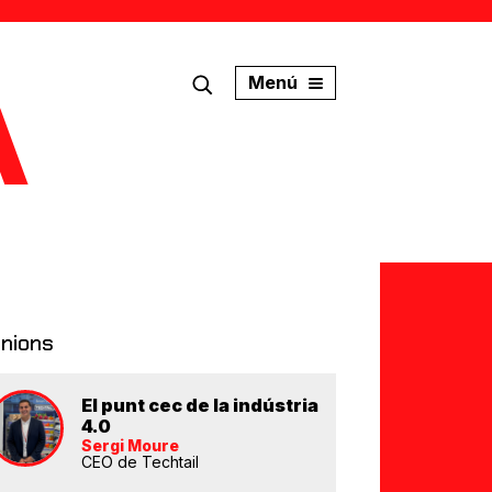
Menú
inions
El punt cec de la indústria
4.0
Sergi Moure
CEO de Techtail