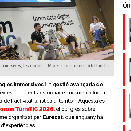
Últ
immersives, les dades i l'IA per impulsar un model turístic
ogies immersives
i la
gestió avançada de
ines clau per transformar el turisme cultural i
de l'activitat turística al territori. Aquesta és
orum TurisTIC 2026
, el congrés sobre
isme organitzat per
Eurecat
, que enguany ha
e d'experiències.