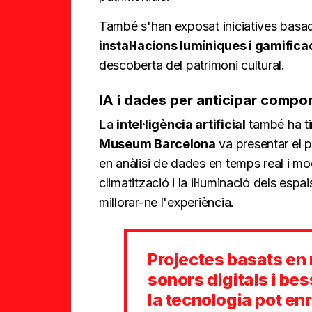
També s'han exposat iniciatives bas
instal·lacions lumíniques i gamifica
descoberta del patrimoni cultural.
IA i dades per anticipar compor
La
intel·ligència artificial
també ha ti
Museum Barcelona
va presentar el 
en anàlisi de dades en temps real i mo
climatització i la il·luminació dels espai
millorar-ne l'experiència.
Projectes basats en r
sonors digitals i be
la tecnologia pot enr