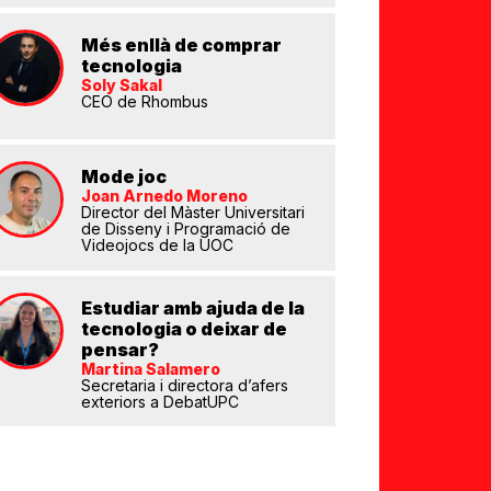
Més enllà de comprar
tecnologia
Soly Sakal
CEO de Rhombus
Mode joc
Joan Arnedo Moreno
eix
Director del Màster Universitari
de Disseny i Programació de
Videojocs de la UOC
Estudiar amb ajuda de la
tecnologia o deixar de
pensar?
Martina Salamero
Secretaria i directora d’afers
exteriors a DebatUPC