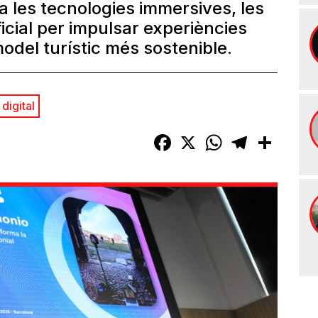
a les tecnologies immersives, les
ificial per impulsar experiències
odel turístic més sostenible.
digital
Facebook
X
WhatsApp
Telegram
Compart