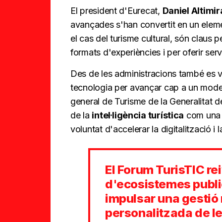
El president d'Eurecat,
Daniel Altimir
avançades s'han convertit en un element
el cas del turisme cultural, són claus 
formats d'experiències i per oferir se
Des de les administracions també es va
tecnologia per avançar cap a un model
general de Turisme de la Generalitat 
de la
intel·ligència turística
com una e
voluntat d'accelerar la digitalització i 
El Forum TurisTIC rei
d'ecosistemes publi
impulsar una gestió 
personalitzada de le