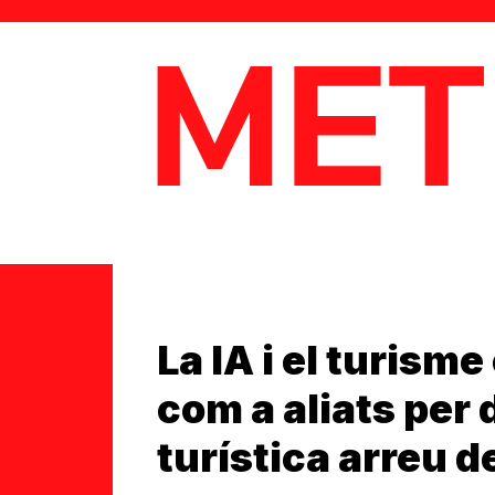
MetaData
La IA i el turism
com a aliats per d
turística arreu 