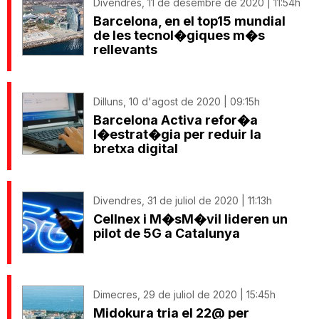
Divendres, 11 de desembre de 2020 | 11:54h
Barcelona, en el top15 mundial
de les tecnol�giques m�s
rellevants
Dilluns, 10 d'agost de 2020 | 09:15h
Barcelona Activa refor�a
l�estrat�gia per reduir la
bretxa digital
Divendres, 31 de juliol de 2020 | 11:13h
Cellnex i M�sM�vil lideren un
pilot de 5G a Catalunya
Dimecres, 29 de juliol de 2020 | 15:45h
Midokura tria el 22@ per