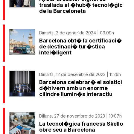
trasllada al �hub� tecnol�gic
de la Barceloneta
Dimarts, 2 de gener de 2024 | 09:09h
Barcelona obt� la certificaci�
de destinaci� tur�stica
intel�ligent
Dimarts, 12 de desembre de 2023 | 11:26h
Barcelona celebrar� el solstici
d�hivern amb un enorme
cilindre llumin�s interactiu
Dilluns, 27 de novembre de 2023 | 10:07h
La tecnol�gica francesa Skello
obre seu a Barcelona