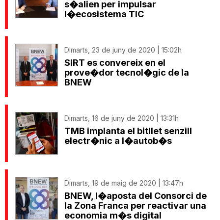
s�alien per impulsar
l�ecosistema TIC
Dimarts, 23 de juny de 2020 | 15:02h
SIRT es convereix en el
prove�dor tecnol�gic de la
BNEW
Dimarts, 16 de juny de 2020 | 13:31h
TMB implanta el bitllet senzill
electr�nic a l�autob�s
Dimarts, 19 de maig de 2020 | 13:47h
BNEW, l�aposta del Consorci de
la Zona Franca per reactivar una
economia m�s digital