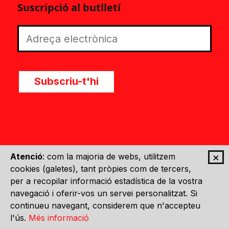
Suscripció al butlletí
Subscriu-t'hi
×
Atenció
: com la majoria de webs, utilitzem
cookies (galetes), tant pròpies com de tercers,
per a recopilar informació estadística de la vostra
Un projecte de
navegació i oferir-vos un servei personalitzat. Si
continueu navegant, considerem que n'accepteu
l'ús.
Més informació