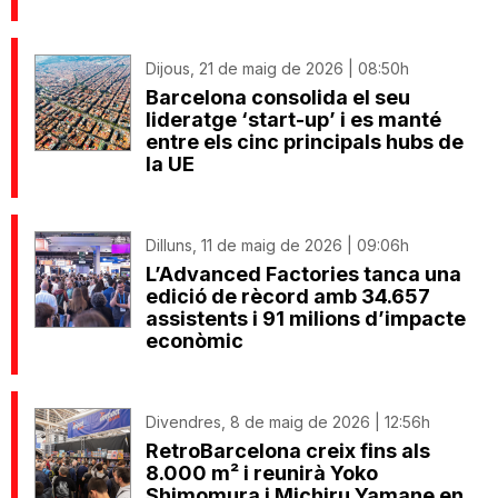
Dijous, 21 de maig de 2026 | 08:50h
Barcelona consolida el seu
lideratge ‘start-up’ i es manté
entre els cinc principals hubs de
la UE
Dilluns, 11 de maig de 2026 | 09:06h
L’Advanced Factories tanca una
edició de rècord amb 34.657
assistents i 91 milions d’impacte
econòmic
Divendres, 8 de maig de 2026 | 12:56h
RetroBarcelona creix fins als
8.000 m² i reunirà Yoko
Shimomura i Michiru Yamane en