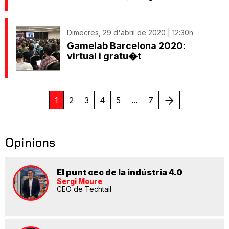
Dimecres, 29 d'abril de 2020 | 12:30h
Gamelab Barcelona 2020:
virtual i gratu�t
Següent
1
2
3
4
5
...
7
Opinions
El punt cec de la indústria 4.0
Sergi Moure
CEO de Techtail