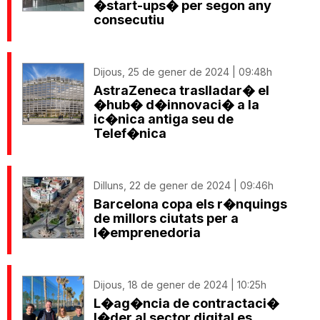
�start-ups� per segon any
consecutiu
Dijous, 25 de gener de 2024 | 09:48h
AstraZeneca traslladar� el
�hub� d�innovaci� a la
ic�nica antiga seu de
Telef�nica
Dilluns, 22 de gener de 2024 | 09:46h
Barcelona copa els r�nquings
de millors ciutats per a
l�emprenedoria
Dijous, 18 de gener de 2024 | 10:25h
L�ag�ncia de contractaci�
l�der al sector digital es