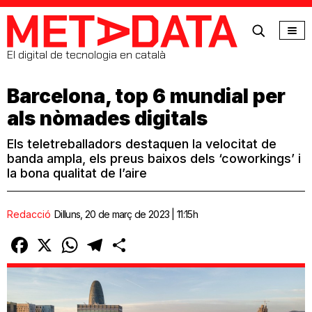
MetaData
El digital de tecnologia en català
Barcelona, top 6 mundial per
als nòmades digitals
Els teletreballadors destaquen la velocitat de
banda ampla, els preus baixos dels ‘coworkings’ i
la bona qualitat de l’aire
Redacció
Dilluns, 20 de març de 2023 | 11:15h
Facebook
X
WhatsApp
Telegram
Comparteix