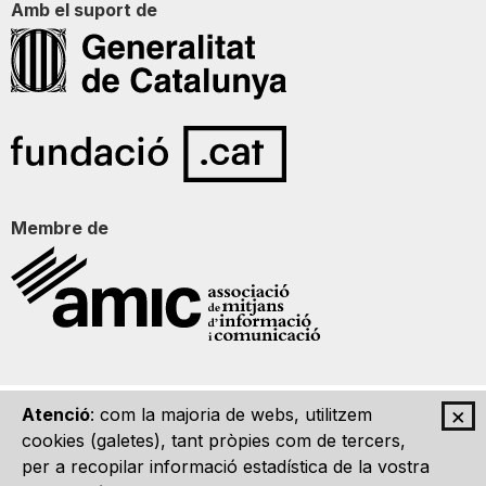
Amb el suport de
Membre de
×
Atenció
: com la majoria de webs, utilitzem
Qui som
Contacte
Imatge Gràfica
Avís legal
cookies (galetes), tant pròpies com de tercers,
per a recopilar informació estadística de la vostra