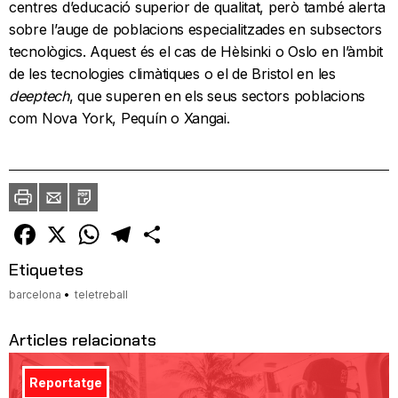
centres d’educació superior de qualitat, però també alerta
sobre l’auge de poblacions especialitzades en subsectors
tecnològics. Aquest és el cas de Hèlsinki o Oslo en l’àmbit
de les tecnologies climàtiques o el de Bristol en les
deeptech
, que superen en els seus sectors poblacions
com Nova York, Pequín o Xangai.
Imprimir
Envia
PDF
a
un
amic
Facebook
X
WhatsApp
Telegram
Comparteix
Etiquetes
barcelona
teletreball
Articles relacionats
Reportatge