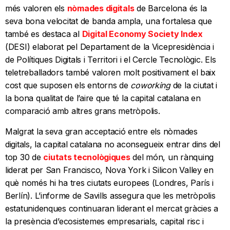
més valoren els
nòmades digitals
de Barcelona és la
seva bona velocitat de banda ampla, una fortalesa que
també es destaca al
Digital Economy Society Index
(DESI) elaborat pel Departament de la Vicepresidència i
de Polítiques Digitals i Territori i el Cercle Tecnològic. Els
teletreballadors també valoren molt positivament el baix
cost que suposen els entorns de
coworking
de la ciutat i
la bona qualitat de l’aire que té la capital catalana en
comparació amb altres grans metròpolis.
Malgrat la seva gran acceptació entre els nòmades
digitals, la capital catalana no aconsegueix entrar dins del
top 30 de
ciutats tecnològiques
del món, un rànquing
liderat per San Francisco, Nova York i Silicon Valley en
què només hi ha tres ciutats europees (Londres, París i
Berlín). L’informe de Savills assegura que les metròpolis
estatunidenques continuaran liderant el mercat gràcies a
la presència d’ecosistemes empresarials, capital risc i