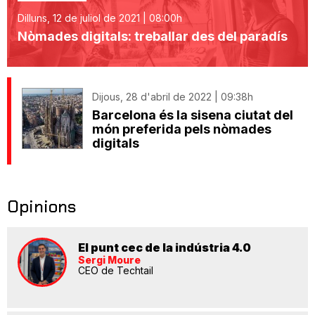
Dilluns, 12 de juliol de 2021 | 08:00h
Nòmades digitals: treballar des del paradís
Dijous, 28 d'abril de 2022 | 09:38h
Barcelona és la sisena ciutat del
món preferida pels nòmades
digitals
Opinions
El punt cec de la indústria 4.0
Sergi Moure
CEO de Techtail