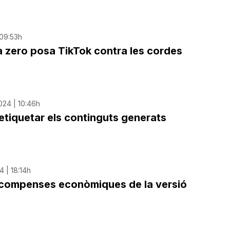
 09:53h
a zero posa TikTok contra les cordes
024 | 10:46h
tiquetar els continguts generats
4 | 18:14h
recompenses econòmiques de la versió