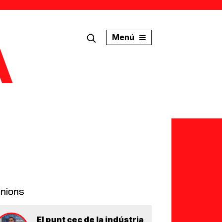
Menú
inions
El punt cec de la indústria