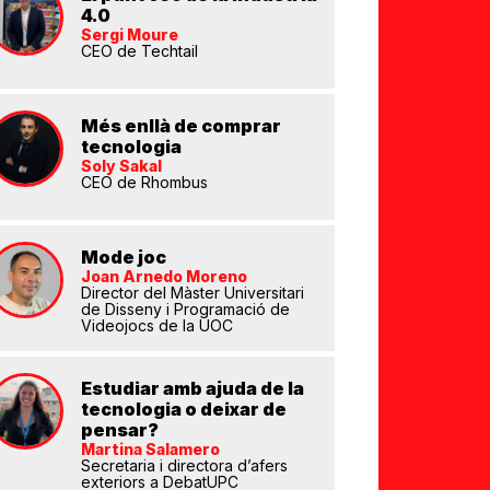
4.0
Sergi Moure
CEO de Techtail
Més enllà de comprar
tecnologia
Soly Sakal
CEO de Rhombus
Mode joc
Joan Arnedo Moreno
Director del Màster Universitari
de Disseny i Programació de
Videojocs de la UOC
Estudiar amb ajuda de la
tecnologia o deixar de
pensar?
Martina Salamero
Secretaria i directora d’afers
exteriors a DebatUPC