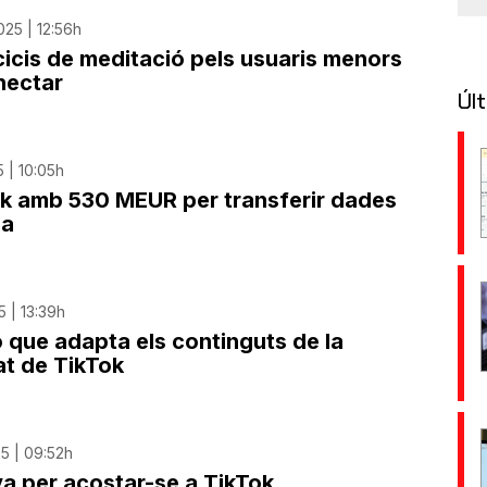
25 | 12:56h
cicis de meditació pels usuaris menors
nectar
Últ
 | 10:05h
ok amb 530 MEUR per transferir dades
na
5 | 13:39h
ó que adapta els continguts de la
at de TikTok
5 | 09:52h
a per acostar-se a TikTok