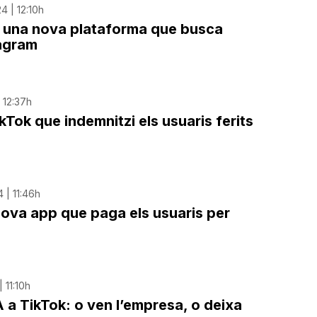
4 | 12:10h
, una nova plataforma que busca
agram
| 12:37h
Tok que indemnitzi els usuaris ferits
 | 11:46h
nova app que paga els usuaris per
 11:10h
 a TikTok: o ven l’empresa, o deixa