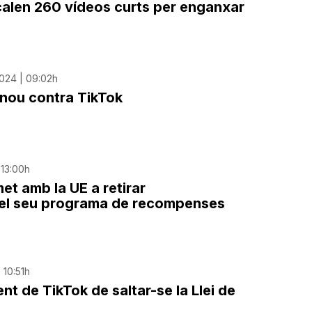
calen 260 vídeos curts per enganxar
024 | 09:02h
 nou contra TikTok
 13:00h
t amb la UE a retirar
el seu programa de recompenses
 10:51h
nt de TikTok de saltar-se la Llei de