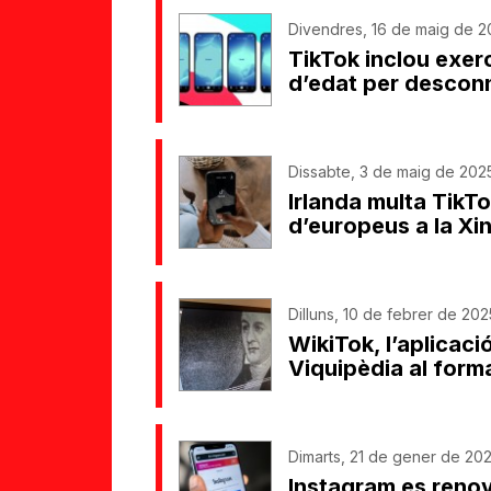
Divendres, 16 de maig de 20
TikTok inclou exer
d’edat per descon
Dissabte, 3 de maig de 2025
Irlanda multa TikT
d’europeus a la Xi
Dilluns, 10 de febrer de 202
WikiTok, l’aplicaci
Viquipèdia al form
Dimarts, 21 de gener de 202
Instagram es renov