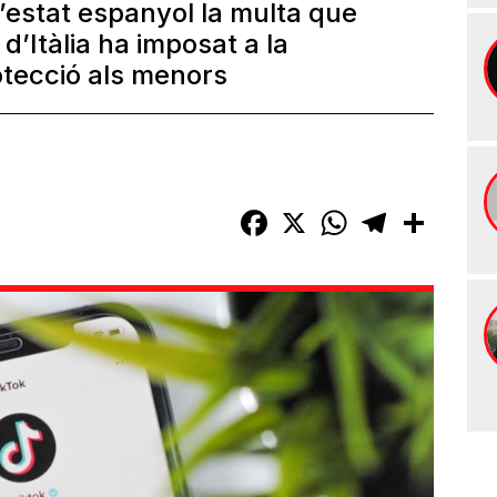
 l’estat espanyol la multa que
d’Itàlia ha imposat a la
otecció als menors
Facebook
X
WhatsApp
Telegram
Compart