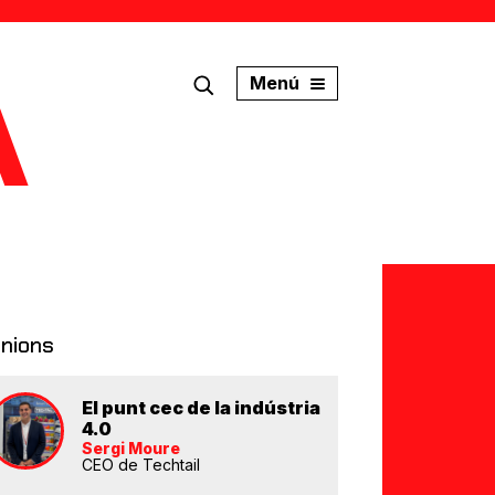
Menú
inions
El punt cec de la indústria
4.0
Sergi Moure
CEO de Techtail