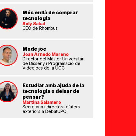
Més enllà de comprar
tecnologia
Soly Sakal
CEO de Rhombus
Mode joc
Joan Arnedo Moreno
eix
Director del Màster Universitari
de Disseny i Programació de
Videojocs de la UOC
Estudiar amb ajuda de la
tecnologia o deixar de
pensar?
Martina Salamero
Secretaria i directora d’afers
exteriors a DebatUPC