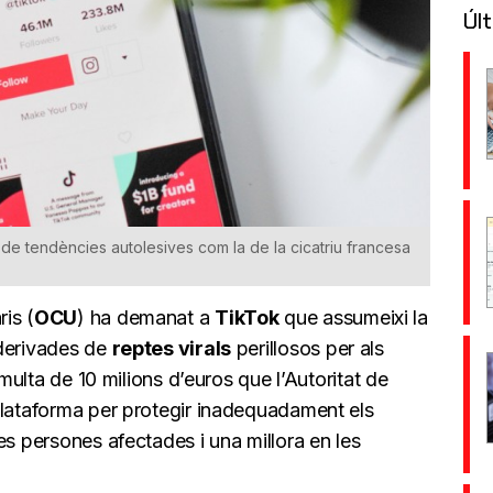
Últ
e tendències autolesives com la de la cicatriu francesa
is (
OCU
) ha demanat a
TikTok
que assumeixi la
 derivades de
reptes virals
perillosos per als
 multa de 10 milions d’euros que l’Autoritat de
plataforma per protegir inadequadament els
es persones afectades i una millora en les