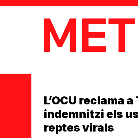
MetaData
L’OCU reclama a 
indemnitzi els us
reptes virals