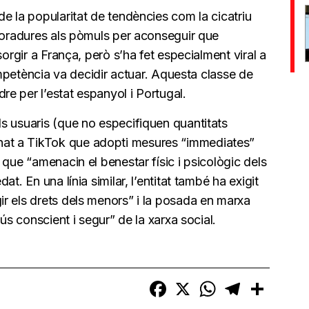
e la popularitat de tendències com la cicatriu
 moradures als pòmuls per aconseguir que
sorgir a França, però s’ha fet especialment viral a
Competència va decidir actuar. Aquesta classe de
e per l’estat espanyol i Portugal.
s usuaris (que no especifiquen quantitats
at a TikTok que adopti mesures “immediates”
 que “amenacin el benestar físic i psicològic dels
t. En una línia similar, l’entitat també ha exigit
r els drets dels menors” i la posada en marxa
ús conscient i segur” de la xarxa social.
Facebook
X
WhatsApp
Telegram
Compart