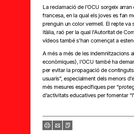
La reclamació de l’OCU sorgeix arran d
francesa, en la qual els joves es fan
prenguin un color vermell. El repte va 
Itàlia, raó per la qual l’Autoritat de 
vídeos també s’han començat a estendr
A més a més de les indemnitzacions al
econòmiques), l’OCU també ha deman
per evitar la propagació de continguts
usuaris”, especialment dels menors d’eda
més mesures específiques per “protegi
d’activitats educatives per fomentar “l’
Imprimir
Envia
PDF
a
un