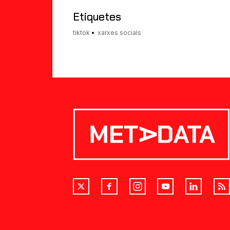
amic
Etiquetes
tiktok
xarxes socials