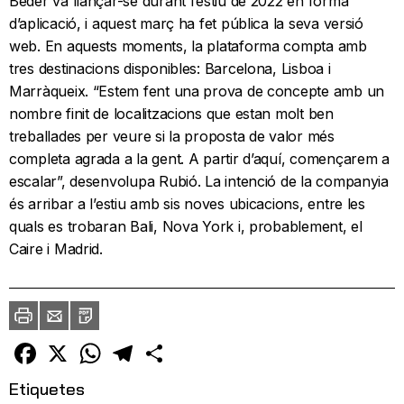
Beder va llançar-se durant l’estiu de 2022 en forma
d’aplicació, i aquest març ha fet pública la seva versió
web. En aquests moments, la plataforma compta amb
tres destinacions disponibles: Barcelona, Lisboa i
Marràqueix. “Estem fent una prova de concepte amb un
nombre finit de localitzacions que estan molt ben
treballades per veure si la proposta de valor més
completa agrada a la gent. A partir d’aquí, començarem a
escalar”, desenvolupa Rubió. La intenció de la companyia
és arribar a l’estiu amb sis noves ubicacions, entre les
quals es trobaran Bali, Nova York i, probablement, el
Caire i Madrid.
Imprimir
Envia
PDF
a
un
amic
Facebook
X
WhatsApp
Telegram
Comparteix
Etiquetes