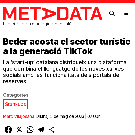
MetaData
El digital de tecnologia en català
Beder acosta el sector turístic
a la generació TikTok
La ‘start-up’ catalana distribueix una plataforma
que combina el llenguatge de les noves xarxes
socials amb les funcionalitats dels portals de
reserves
Categories:
Start-ups
Marc Vilajosana
Dilluns, 15 de maig de 2023 | 07:00h
Facebook
X
WhatsApp
Telegram
Comparteix