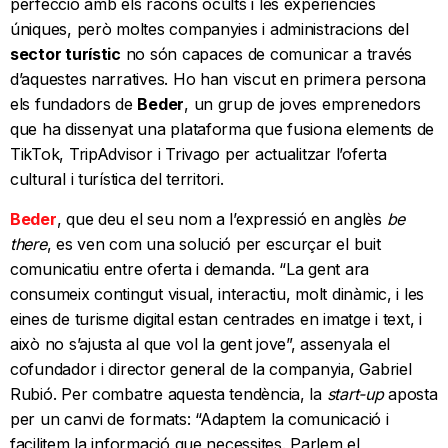
perfecció amb els racons ocults i les experiències
úniques, però moltes companyies i administracions del
sector turístic
no són capaces de comunicar a través
d’aquestes narratives. Ho han viscut en primera persona
els fundadors de
Beder
, un grup de joves emprenedors
que ha dissenyat una plataforma que fusiona elements de
TikTok, TripAdvisor i Trivago per actualitzar l’oferta
cultural i turística del territori.
Beder
, que deu el seu nom a l’expressió en anglès
be
there
, es ven com una solució per escurçar el buit
comunicatiu entre oferta i demanda. “La gent ara
consumeix contingut visual, interactiu, molt dinàmic, i les
eines de turisme digital estan centrades en imatge i text, i
això no s’ajusta al que vol la gent jove”, assenyala el
cofundador i director general de la companyia, Gabriel
Rubió. Per combatre aquesta tendència, la
start-up
aposta
per un canvi de formats: “Adaptem la comunicació i
facilitem la informació que necessites. Parlem el