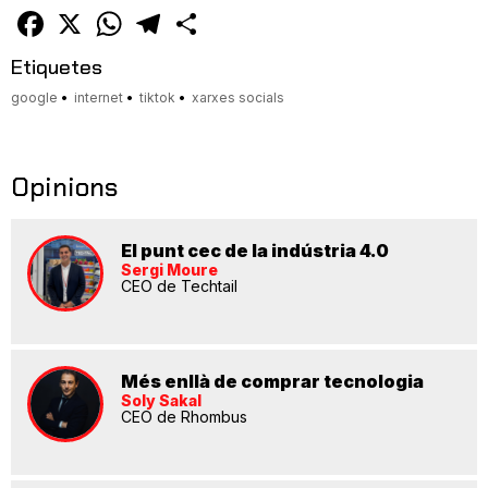
amic
Facebook
X
WhatsApp
Telegram
Comparteix
Etiquetes
google
internet
tiktok
xarxes socials
Opinions
El punt cec de la indústria 4.0
Sergi Moure
CEO de Techtail
Més enllà de comprar tecnologia
Soly Sakal
CEO de Rhombus