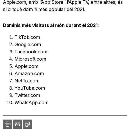
Apple.com, amb l’App Store i l’Apple TV, entre altres, és
el cinquè domini més popular del 2021.
Dominis més visitats al món durant el 2021:
TikTok.com
Google.com
Facebook.com
Microsoft.com
Apple.com
Amazon.com
Netflix.com
YouTube.com
Twitter.com
WhatsApp.com
Imprimir
Envia
PDF
a
un