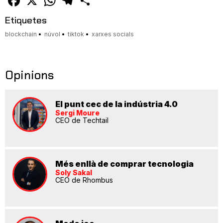
Etiquetes
blockchain
núvol
tiktok
xarxes socials
Opinions
El punt cec de la indústria 4.0
Sergi Moure
CEO de Techtail
Més enllà de comprar tecnologia
Soly Sakal
CEO de Rhombus