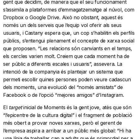
gent que decidim, de manera que el seu funcionament
s’assimila a plataformes d’emmagatzematge al núvol, com
Dropbox o Google Drive. Això no obstant, aquest és
només un dels serveis que l’equip vol oferir als seus
usuaris, i Castany espera que, un cop s’habilitin els perfils
públics, s’entengui plenament el concepte de xarxa social
que proposen. “Les relacions són canviants en el temps,
els cercles varien molt. Creiem que cada moment ha de
ser públic a diferents escales i usuaris”, assevera. La
intenció de la companyia és plantejar un sistema que
permeti escollir quines persones poden veure cadascun
dels moments, una evolució del “només amistats” de
Facebook o de l’opció “mejores amigos” d’Instagram.
El
target
inicial de Moments és la gent jove, atès que són
“l’epicentre de la cultura digital” i el fragment de població
més obert a provar noves xarxes, però el gerent de
l’empresa aspira a arribar a un públic més global: “Hi ha
una línia de treballar cap a adults que és primordial per a