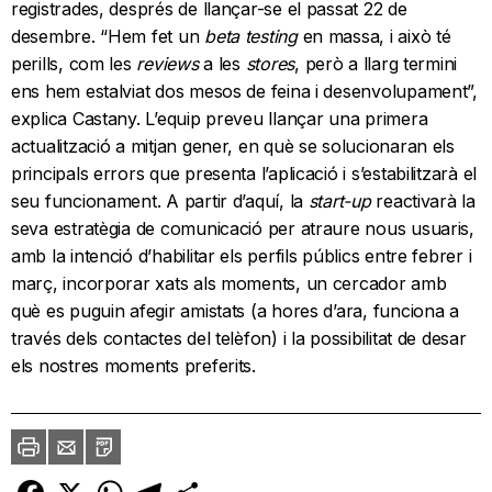
registrades, després de llançar-se el passat 22 de
desembre. “Hem fet un
beta testing
en massa, i això té
perills, com les
reviews
a les
stores
, però a llarg termini
ens hem estalviat dos mesos de feina i desenvolupament”,
explica Castany. L’equip preveu llançar una primera
actualització a mitjan gener, en què se solucionaran els
principals errors que presenta l’aplicació i s’estabilitzarà el
seu funcionament. A partir d’aquí, la
start-up
reactivarà la
seva estratègia de comunicació per atraure nous usuaris,
amb la intenció d’habilitar els perfils públics entre febrer i
març, incorporar xats als moments, un cercador amb
què es puguin afegir amistats (a hores d’ara, funciona a
través dels contactes del telèfon) i la possibilitat de desar
els nostres moments preferits.
Imprimir
Envia
PDF
a
un
amic
Facebook
X
WhatsApp
Telegram
Comparteix