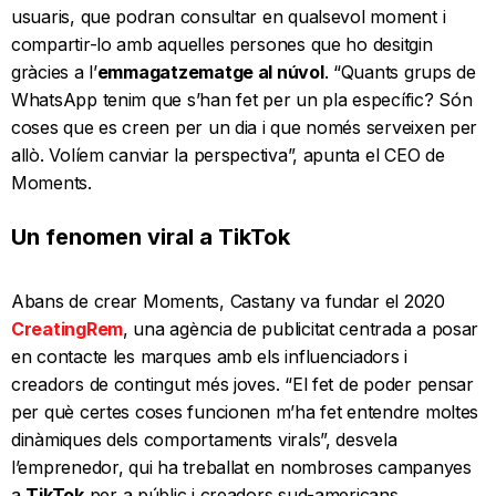
usuaris, que podran consultar en qualsevol moment i
compartir-lo amb aquelles persones que ho desitgin
gràcies a l’
emmagatzematge al núvol
. “Quants grups de
WhatsApp tenim que s’han fet per un pla específic? Són
coses que es creen per un dia i que només serveixen per
allò. Volíem canviar la perspectiva”, apunta el CEO de
Moments.
Un fenomen viral a TikTok
Abans de crear Moments, Castany va fundar el 2020
CreatingRem
, una agència de publicitat centrada a posar
en contacte les marques amb els influenciadors i
creadors de contingut més joves. “El fet de poder pensar
per què certes coses funcionen m’ha fet entendre moltes
dinàmiques dels comportaments virals”, desvela
l’emprenedor, qui ha treballat en nombroses campanyes
a
TikTok
per a públic i creadors sud-americans.