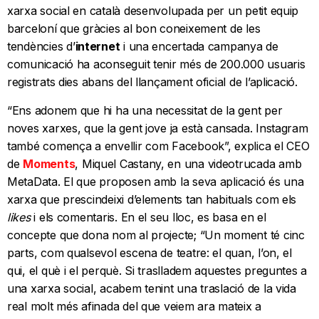
xarxa social en català desenvolupada per un petit equip
barceloní que gràcies al bon coneixement de les
tendències d’
internet
i una encertada campanya de
comunicació ha aconseguit tenir més de 200.000 usuaris
registrats dies abans del llançament oficial de l’aplicació.
“Ens adonem que hi ha una necessitat de la gent per
noves xarxes, que la gent jove ja està cansada. Instagram
també comença a envellir com Facebook”, explica el CEO
de
Moments
, Miquel Castany, en una videotrucada amb
MetaData. El que proposen amb la seva aplicació és una
xarxa que prescindeixi d’elements tan habituals com els
likes
i els comentaris. En el seu lloc, es basa en el
concepte que dona nom al projecte; “Un moment té cinc
parts, com qualsevol escena de teatre: el quan, l’on, el
qui, el què i el perquè. Si traslladem aquestes preguntes a
una xarxa social, acabem tenint una traslació de la vida
real molt més afinada del que veiem ara mateix a