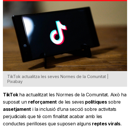
TikTok actualitza les seves Normes de la Comunitat |
Pixabay
TikTok
ha actualitzat les Normes de la Comunitat. Això ha
suposat un
reforçament
de les seves
polítiques
sobre
assetjament
i la inclusió d’una secció sobre activitats
perjudicials que té com finalitat acabar amb les
conductes perilloses que suposen alguns
reptes virals
.