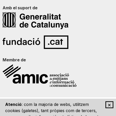
Amb el suport de
Membre de
×
Atenció
: com la majoria de webs, utilitzem
Qui som
Contacte
Imatge Gràfica
Avís legal
cookies (galetes), tant pròpies com de tercers,