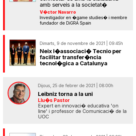
amb serveis a la societat�
V�ctor Navarro
Investigador en �game studies� i membre
fundador de DiGRA Spain
Dimarts, 9 de novembre de 2021 | 09:45h
Neix l�associaci� Tecnio per
facilitar transfer�ncia
tecnol�gica a Catalunya
Dijous, 25 de febrer de 2021 | 08:00h
Leibniz torna a la uni
Llu�s Pastor
Expert en innovaci� educativa 'on
line' i professor de Comunicaci� de la
UOC