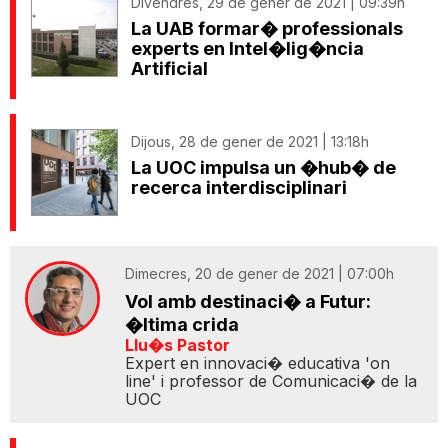
Divendres, 29 de gener de 2021 | 09:39h
La UAB formar� professionals
experts en Intel�lig�ncia
Artificial
Dijous, 28 de gener de 2021 | 13:18h
La UOC impulsa un �hub� de
recerca interdisciplinari
Dimecres, 20 de gener de 2021 | 07:00h
Vol amb destinaci� a Futur:
�ltima crida
Llu�s Pastor
Expert en innovaci� educativa 'on
line' i professor de Comunicaci� de la
UOC