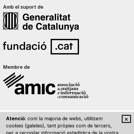
Amb el suport de
Membre de
×
Atenció
: com la majoria de webs, utilitzem
Qui som
Contacte
Imatge Gràfica
Avís legal
cookies (galetes), tant pròpies com de tercers,
per a recopilar informació estadística de la vostra