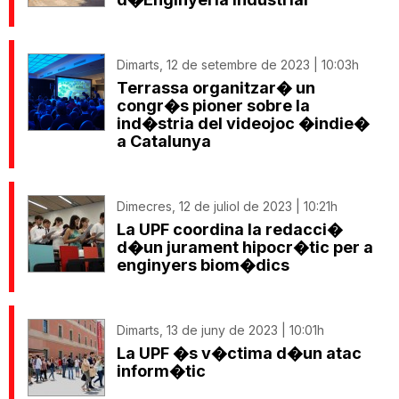
Dimarts, 12 de setembre de 2023 | 10:03h
Terrassa organitzar� un
congr�s pioner sobre la
ind�stria del videojoc �indie�
a Catalunya
Dimecres, 12 de juliol de 2023 | 10:21h
La UPF coordina la redacci�
d�un jurament hipocr�tic per a
enginyers biom�dics
Dimarts, 13 de juny de 2023 | 10:01h
La UPF �s v�ctima d�un atac
inform�tic