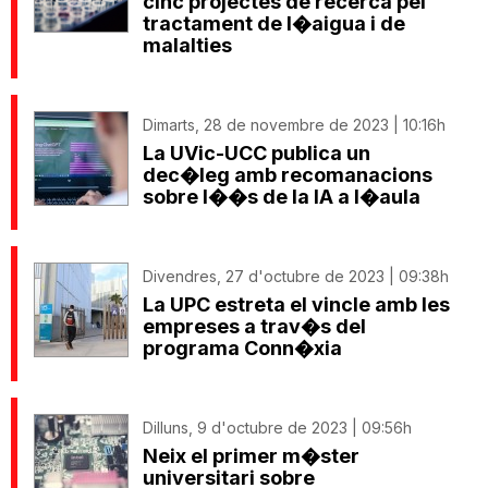
cinc projectes de recerca pel
tractament de l�aigua i de
malalties
Dimarts, 28 de novembre de 2023 | 10:16h
La UVic-UCC publica un
dec�leg amb recomanacions
sobre l��s de la IA a l�aula
Divendres, 27 d'octubre de 2023 | 09:38h
La UPC estreta el vincle amb les
empreses a trav�s del
programa Conn�xia
Dilluns, 9 d'octubre de 2023 | 09:56h
Neix el primer m�ster
universitari sobre