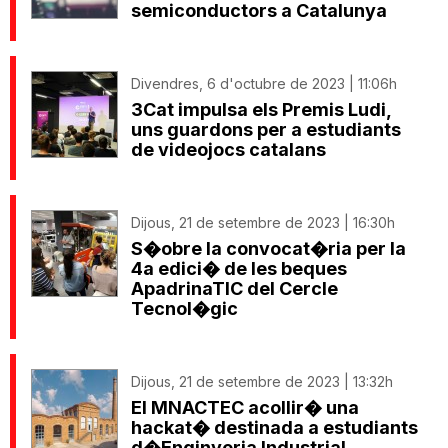
semiconductors a Catalunya
Divendres, 6 d'octubre de 2023 | 11:06h
3Cat impulsa els Premis Ludi,
uns guardons per a estudiants
de videojocs catalans
Dijous, 21 de setembre de 2023 | 16:30h
S�obre la convocat�ria per la
4a edici� de les beques
ApadrinaTIC del Cercle
Tecnol�gic
Dijous, 21 de setembre de 2023 | 13:32h
El MNACTEC acollir� una
hackat� destinada a estudiants
d�Enginyeria Industrial