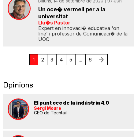
Dilluns, 14 de setembre de 2020 | 07:00h
Un oce� vermell per a la
universitat
Llu�s Pastor
Expert en innovaci� educativa 'on
line' i professor de Comunicaci� de la
UOC
Següent
1
2
3
4
5
...
6
Opinions
El punt cec de la indústria 4.0
Sergi Moure
CEO de Techtail