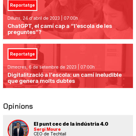
Reportatge
Dilluns, 24 d'abril de 2023 | 07:00h
ChatGPT, el camí cap a “l’escola de les
preguntes”?
Reportatge
Dimecres, 6 de setembre de 2023 | 07:00h
Digitalització a l’escola: un camí ineludible
que genera molts dubtes
Opinions
El punt cec de la indústria 4.0
Sergi Moure
CEO de Techtail