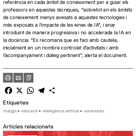
referència en cada àmbit de coneixement per a guiar els
professors en aquestes tècniques, “sobretot en els àmbits
de coneixement menys avesats a aquestes tecnologies i
més exposats a l’impacte de les eines de IA”, i anar
introduint de manera progressiva i no accelerada la IA en
la docència. “Es recomana que es faci amb cautela,
inicialment en un nombre controlat d’activitats i amb
l’acompanyament i diàleg pertinent”, alerta el document.
Imprimir
Envia
PDF
a
un
amic
Facebook
X
WhatsApp
Telegram
Comparteix
Etiquetes
chatgpt
educació
intel·ligència artificial
universitats
Articles relacionats