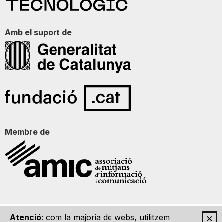
Amb el suport de
Membre de
×
Atenció
: com la majoria de webs, utilitzem
Qui som
Contacte
Imatge Gràfica
Avís legal