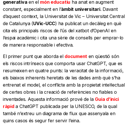
generativa
en el
món educatiu
ha anat en augment
constant, especialment en l’
àmbit universitari
. Davant
d’aquest context, la Universitat de Vic – Universitat Central
de Catalunya (
UVic-UCC
) ha publicat un decàleg en què
cita els principals riscos de l’ús del xatbot d’OpenAI en
l’espai acadèmic i cita una sèrie de consells per emprar-lo
de manera responsable i efectiva.
El primer punt que aborda el
document
en qüestió són
els riscos intrínsecs que comporta usar ChatGPT, que es
resumeixen en quatre punts: la veracitat de la informació,
els biaixos inherents heretats de les dades amb què s’ha
entrenat el model, el conflicte amb la propietat intel·lectual
de certes obres i la creació de referències no fiables o
inventades. Aquesta informació prové de la
Guia d’inici
ràpid
a ChatGPT publicada per la UNESCO, de la qual
també n’extreu un diagrama de flux que assenyala en
quins casos és segur fer servir l’eina.