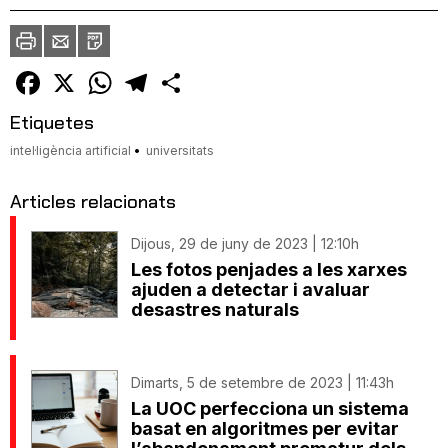
Imprimir
Envia
PDF
a
un
amic
Facebook
X
WhatsApp
Telegram
Comparteix
Etiquetes
intel·ligència artificial
universitats
Articles relacionats
Dijous, 29 de juny de 2023 | 12:10h
Les fotos penjades a les xarxes
ajuden a detectar i avaluar
desastres naturals
Dimarts, 5 de setembre de 2023 | 11:43h
La UOC perfecciona un sistema
basat en algoritmes per evitar