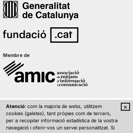
Membre de
×
Atenció
: com la majoria de webs, utilitzem
Qui som
Contacte
Imatge Gràfica
Avís legal
cookies (galetes), tant pròpies com de tercers,
per a recopilar informació estadística de la vostra
navegació i oferir-vos un servei personalitzat. Si