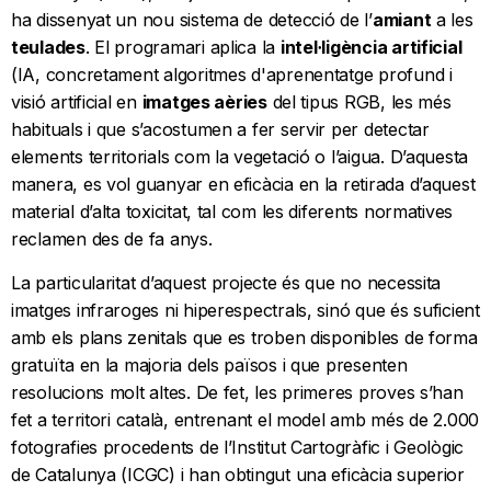
ha dissenyat un nou sistema de detecció de l’
amiant
a les
teulades
. El programari aplica la
intel·ligència artificial
(IA, concretament algoritmes d'aprenentatge profund i
visió artificial en
imatges aèries
del tipus RGB, les més
habituals i que s’acostumen a fer servir per detectar
elements territorials com la vegetació o l’aigua. D’aquesta
manera, es vol guanyar en eficàcia en la retirada d’aquest
material d’alta toxicitat, tal com les diferents normatives
reclamen des de fa anys.
La particularitat d’aquest projecte és que no necessita
imatges infraroges ni hiperespectrals, sinó que és suficient
amb els plans zenitals que es troben disponibles de forma
gratuïta en la majoria dels països i que presenten
resolucions molt altes. De fet, les primeres proves s’han
fet a territori català, entrenant el model amb més de 2.000
fotografies procedents de l’Institut Cartogràfic i Geològic
de Catalunya (ICGC) i han obtingut una eficàcia superior