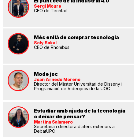
El punt cec de la indústria 4.0
Sergi Moure
CEO de Techtail
Més enllà de comprar tecnologia
Soly Sakal
CEO de Rhombus
Mode joc
Joan Arnedo Moreno
Director del Màster Universitari de Disseny i
Programació de Videojocs de la UOC
Estudiar amb ajuda de la tecnologia
o deixar de pensar?
Martina Salamero
Secretaria i directora d’afers exteriors a
DebatUPC