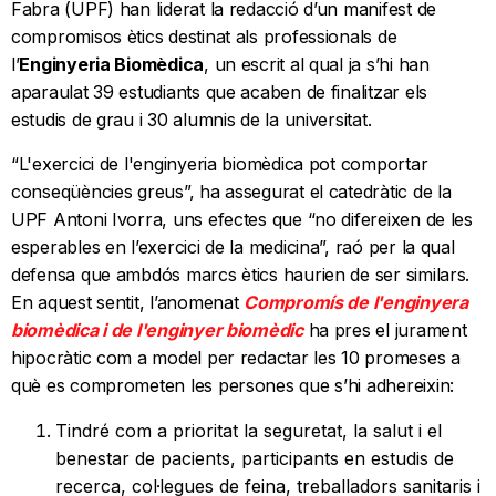
Fabra (UPF) han liderat la redacció d’un manifest de
compromisos ètics destinat als professionals de
l’
Enginyeria Biomèdica
, un escrit al qual ja s’hi han
aparaulat 39 estudiants que acaben de finalitzar els
estudis de grau i 30 alumnis de la universitat.
“L'exercici de l'enginyeria biomèdica pot comportar
conseqüències greus”, ha assegurat el catedràtic de la
UPF Antoni Ivorra, uns efectes que “no difereixen de les
esperables en l’exercici de la medicina”, raó per la qual
defensa que ambdós marcs ètics haurien de ser similars.
En aquest sentit, l’anomenat
Compromís de l'enginyera
biomèdica i de l'enginyer biomèdic
ha pres el jurament
hipocràtic com a model per redactar les 10 promeses a
què es comprometen les persones que s’hi adhereixin:
Tindré com a prioritat la seguretat, la salut i el
benestar de pacients, participants en estudis de
recerca, col·legues de feina, treballadors sanitaris i