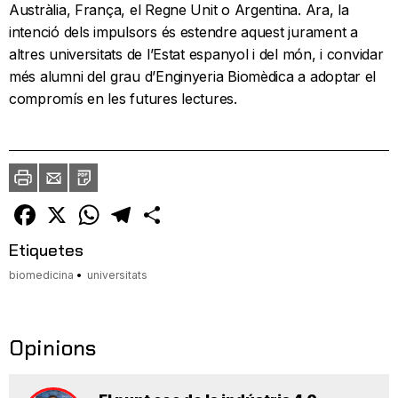
Austràlia, França, el Regne Unit o Argentina. Ara, la
intenció dels impulsors és estendre aquest jurament a
altres universitats de l’Estat espanyol i del món, i convidar
més alumni del grau d’Enginyeria Biomèdica a adoptar el
compromís en les futures lectures.
Imprimir
Envia
PDF
a
un
amic
Facebook
X
WhatsApp
Telegram
Comparteix
Etiquetes
biomedicina
universitats
Opinions