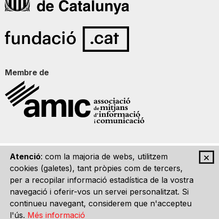
Membre de
×
Atenció
: com la majoria de webs, utilitzem
Qui som
Contacte
Imatge Gràfica
Avís legal
cookies (galetes), tant pròpies com de tercers,
per a recopilar informació estadística de la vostra
navegació i oferir-vos un servei personalitzat. Si
continueu navegant, considerem que n'accepteu
l'ús.
Més informació