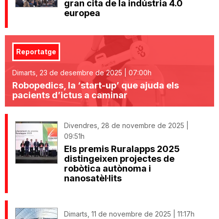
gran cita de la indústria 4.0
europea
Reportatge
Dimarts, 23 de desembre de 2025 | 07:00h
Robopedics, la ‘start-up’ que ajuda els
pacients d’ictus a caminar
Divendres, 28 de novembre de 2025 |
09:51h
Els premis Ruralapps 2025
distingeixen projectes de
robòtica autònoma i
nanosatèl·lits
Dimarts, 11 de novembre de 2025 | 11:17h