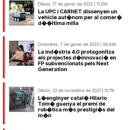
Dilluns, 17 de gener de 2022 | 11:20h
La UPC i CARNET dissenyen un
vehicle aut�nom per al comer�
d��ltima milla
Divendres, 7 de gener de 2022 | 08:44h
La ind�stria 4.0 protagonitza
els projectes d�innovaci� en
FP subvencionats pels Next
Generation
Dilluns, 22 de novembre de 2021 | 10:11h
L�enginyer catal� Hilario
Tom� guanya el premi de
rob�tica m�s prestigi�s del
m�n