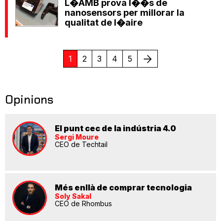
L�AMB prova l��s de
nanosensors per millorar la
qualitat de l�aire
Següent
1
2
3
4
5
Opinions
El punt cec de la indústria 4.0
Sergi Moure
CEO de Techtail
Més enllà de comprar tecnologia
Soly Sakal
CEO de Rhombus