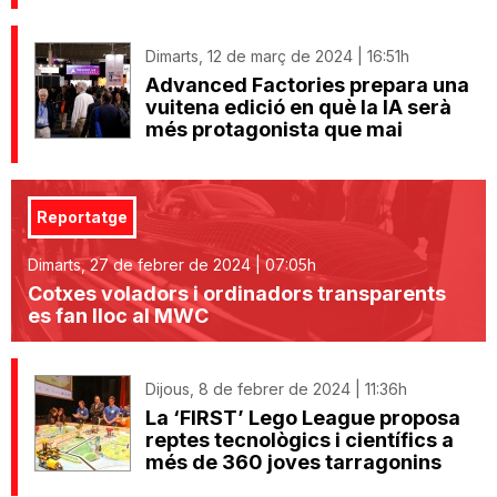
Dimarts, 12 de març de 2024 | 16:51h
Advanced Factories prepara una
vuitena edició en què la IA serà
més protagonista que mai
Reportatge
Dimarts, 27 de febrer de 2024 | 07:05h
Cotxes voladors i ordinadors transparents
es fan lloc al MWC
Dijous, 8 de febrer de 2024 | 11:36h
La ‘FIRST’ Lego League proposa
reptes tecnològics i científics a
més de 360 joves tarragonins