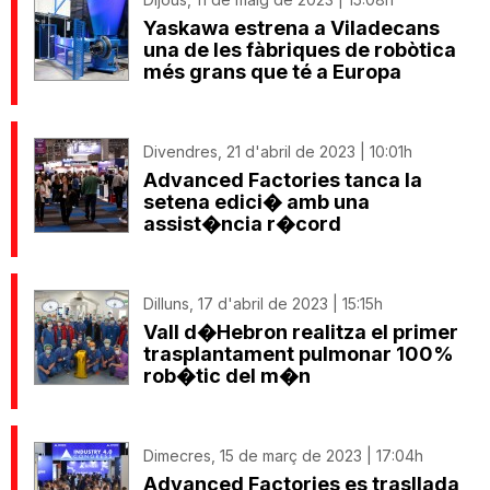
Yaskawa estrena a Viladecans
una de les fàbriques de robòtica
més grans que té a Europa
Divendres, 21 d'abril de 2023 | 10:01h
Advanced Factories tanca la
setena edici� amb una
assist�ncia r�cord
Dilluns, 17 d'abril de 2023 | 15:15h
Vall d�Hebron realitza el primer
trasplantament pulmonar 100%
rob�tic del m�n
Dimecres, 15 de març de 2023 | 17:04h
Advanced Factories es trasllada