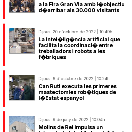
a la Fira Gran Via amb l�objectiu
d�arribar als 30.000 visitants
Dijous, 20 d'octubre de 2022 | 10:49h
La intel�lig�ncia artificial que
facilita la coordinaci� entre
treballadors i robots a les
f�briques
Dijous, 6 d'octubre de 2022 | 10:24h
Can Ruti executa les primeres
mastectomies rob�tiques de
l�Estat espanyol
Dijous, 9 de juny de 2022 | 10:04h
Molins de Rei impulsa un