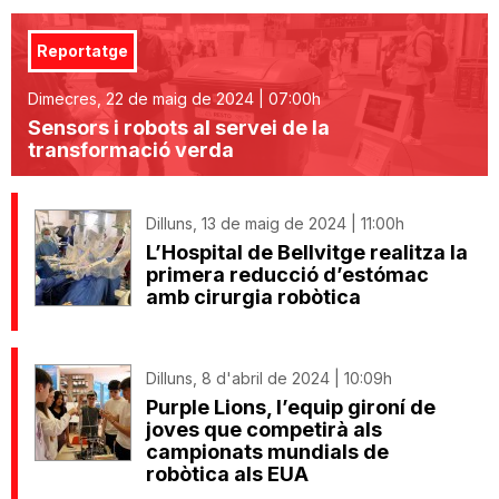
Reportatge
Dimecres, 22 de maig de 2024 | 07:00h
Sensors i robots al servei de la
transformació verda
Dilluns, 13 de maig de 2024 | 11:00h
L’Hospital de Bellvitge realitza la
primera reducció d’estómac
amb cirurgia robòtica
Dilluns, 8 d'abril de 2024 | 10:09h
Purple Lions, l’equip gironí de
joves que competirà als
campionats mundials de
robòtica als EUA