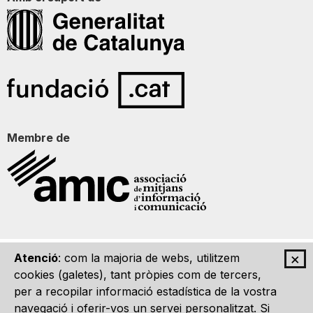
Membre de
×
Atenció
: com la majoria de webs, utilitzem
Qui som
Contacte
Imatge Gràfica
Avís legal
cookies (galetes), tant pròpies com de tercers,
per a recopilar informació estadística de la vostra
navegació i oferir-vos un servei personalitzat. Si