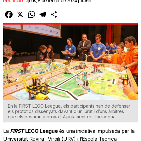
Redacció
Dijous, 8 de febrer de 2024 | 11:36h
Facebook
X
WhatsApp
Telegram
Comparteix
En la FIRST LEGO League, els participants han de defensar
els prototips dissenyats davant d’un jurat i d’uns àrbitres
que els posaran a prova | Ajuntament de Tarragona
La
FIRST
LEGO League
és una iniciativa impulsada per la
Universitat Rovira i Virgili (URV) i l’Escola Tècnica