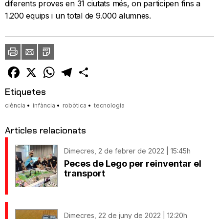
diferents proves en 31 ciutats més, on participen fins a
1.200 equips i un total de 9.000 alumnes.
Imprimir
Envia
PDF
a
un
amic
Facebook
X
WhatsApp
Telegram
Comparteix
Etiquetes
ciència
infància
robòtica
tecnologia
Articles relacionats
Dimecres, 2 de febrer de 2022 | 15:45h
Peces de Lego per reinventar el
transport
Dimecres, 22 de juny de 2022 | 12:20h