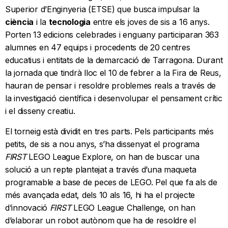
Superior d’Enginyeria (ETSE) que busca impulsar la
ciència
i la
tecnologia
entre els joves de sis a 16 anys.
Porten 13 edicions celebrades i enguany participaran 363
alumnes en 47 equips i procedents de 20 centres
educatius i entitats de la demarcació de Tarragona. Durant
la jornada que tindrà lloc el 10 de febrer a la Fira de Reus,
hauran de pensar i resoldre problemes reals a través de
la investigació científica i desenvolupar el pensament crític
i el disseny creatiu.
El torneig està dividit en tres parts. Pels participants més
petits, de sis a nou anys, s’ha dissenyat el programa
FIRST
LEGO League Explore, on han de buscar una
solució a un repte plantejat a través d’una maqueta
programable a base de peces de LEGO. Pel que fa als de
més avançada edat, dels 10 als 16, hi ha el projecte
d’innovació
FIRST
LEGO League Challenge, on han
d’elaborar un robot autònom que ha de resoldre el