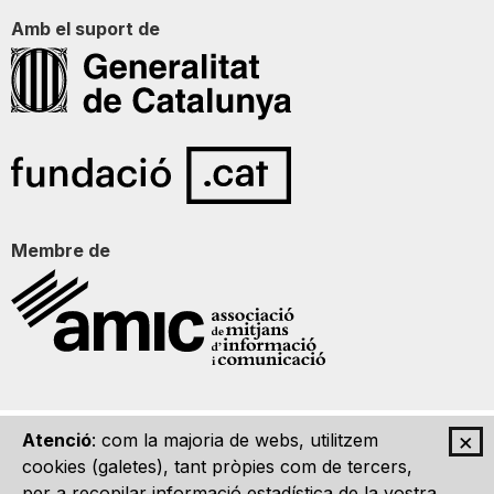
Amb el suport de
Membre de
×
Atenció
: com la majoria de webs, utilitzem
Qui som
Contacte
Imatge Gràfica
Avís legal
cookies (galetes), tant pròpies com de tercers,
per a recopilar informació estadística de la vostra