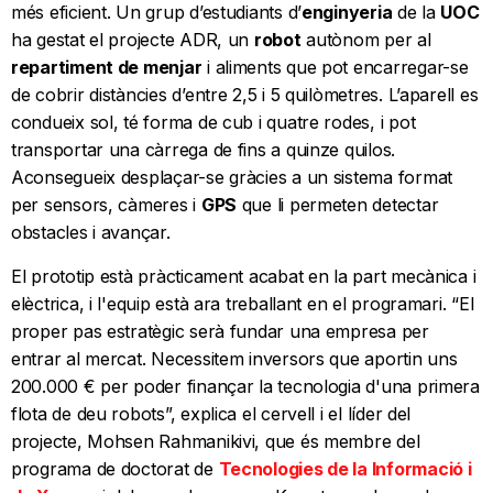
més eficient. Un grup d’estudiants d’
enginyeria
de la
UOC
ha gestat el projecte ADR, un
robot
autònom per al
repartiment de menjar
i aliments que pot encarregar-se
de cobrir distàncies d’entre 2,5 i 5 quilòmetres. L’aparell es
condueix sol, té forma de cub i quatre rodes, i pot
transportar una càrrega de fins a quinze quilos.
Aconsegueix desplaçar-se gràcies a un sistema format
per sensors, càmeres i
GPS
que li permeten detectar
obstacles i avançar.
El prototip està pràcticament acabat en la part mecànica i
elèctrica, i l'equip està ara treballant en el programari. “El
proper pas estratègic serà fundar una empresa per
entrar al mercat. Necessitem inversors que aportin uns
200.000 € per poder finançar la tecnologia d'una primera
flota de deu robots”, explica el cervell i el líder del
projecte, Mohsen Rahmanikivi, que és membre del
programa de doctorat de
Tecnologies de la Informació i