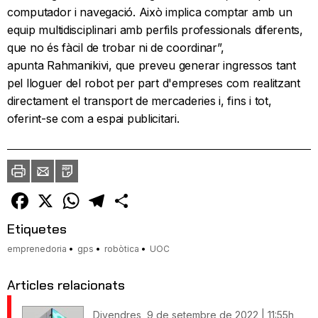
computador i navegació. Això implica comptar amb un
equip multidisciplinari amb perfils professionals diferents,
que no és fàcil de trobar ni de coordinar”,
apunta Rahmanikivi, que preveu generar ingressos tant
pel lloguer del robot per part d'empreses com realitzant
directament el transport de mercaderies i, fins i tot,
oferint-se com a espai publicitari.
Imprimir
Envia
PDF
a
un
amic
Facebook
X
WhatsApp
Telegram
Comparteix
Etiquetes
emprenedoria
gps
robòtica
UOC
Articles relacionats
Divendres, 9 de setembre de 2022 | 11:55h