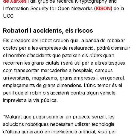
de Xarxes
i del grup de recerca K-ryptography and
Information Security for Open Networks (
KISON
) de la
UOC.
Robatori i accidents, els riscos
Els creadors del robot creuen que, a banda de rebaixar
costos per a les empreses de restauració, podrà disminuir
el nombre d’accidents que pateixen els
riders
quan
recorren les grans ciutats i serà útil per a altres tasques
com transportar mercaderies a hospitals, campus
universitaris, magatzems, grans empreses i, en general,
emplaçaments de grans dimensions. L’únic temor és el
perill que el robin o s’accidenti contra algun vehicle
imprevist a la via pública.
“Malgrat que pugui semblar un projecte senzill, les
solucions robòtiques necessiten utilitzar tecnologia
d'última generació en intel·ligència artificial, visió per