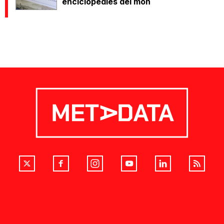
enciclopèdies del món