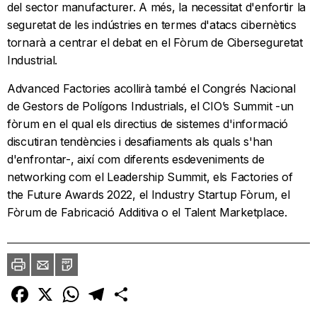
del sector manufacturer. A més, la necessitat d'enfortir la
seguretat de les indústries en termes d'atacs cibernètics
tornarà a centrar el debat en el Fòrum de Ciberseguretat
Industrial.
Advanced Factories acollirà també el Congrés Nacional
de Gestors de Polígons Industrials, el CIO’s Summit -un
fòrum en el qual els directius de sistemes d'informació
discutiran tendències i desafiaments als quals s'han
d'enfrontar-, així com diferents esdeveniments de
networking com el Leadership Summit, els Factories of
the Future Awards 2022, el Industry Startup Fòrum, el
Fòrum de Fabricació Additiva o el Talent Marketplace.
Imprimir
Envia
PDF
a
un
amic
Facebook
X
WhatsApp
Telegram
Comparteix