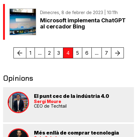
Dimecres, 8 de febrer de 2023 | 10:11h
Microsoft implementa ChatGPT
al cercador Bing
Anterior
Següent
1
...
2
3
4
5
6
...
7
Opinions
El punt cec de la indústria 4.0
Sergi Moure
CEO de Techtail
Més enllà de comprar tecnologia