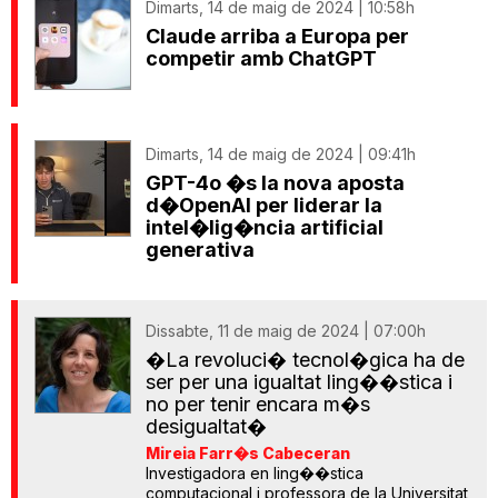
Dimarts, 14 de maig de 2024 | 10:58h
Claude arriba a Europa per
competir amb ChatGPT
Dimarts, 14 de maig de 2024 | 09:41h
GPT-4o �s la nova aposta
d�OpenAI per liderar la
intel�lig�ncia artificial
generativa
Dissabte, 11 de maig de 2024 | 07:00h
�La revoluci� tecnol�gica ha de
ser per una igualtat ling��stica i
no per tenir encara m�s
desigualtat�
Mireia Farr�s Cabeceran
Investigadora en ling��stica
computacional i professora de la Universitat