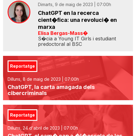
Dimarts, 9 de maig de 2023 | 07:00h
ChatGPT en la recerca
cient�fica: una revoluci� en
marxa
Elisa Bergas-Mass�
S�cia a Young IT Girls i estudiant
predoctoral al BSC
Reportatge
Dilluns, 8 de maig de 2023 | 07:00h
ChatGPT, la carta amagada dels
cibercriminals
Reportatge
Dilluns, 24 d'abril de 2023 | 07:00h
ChatGPT, el cam� cap a �l�escola de les