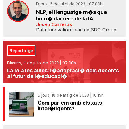
Dijous, 6 de juliol de 2023 | 07:00h
NLP, el llenguatge m�s que
hum� darrere de la IA
Josep Carreras
Data Innovation Lead de SDG Group
Reportatge
Dimarts, 4 de juliol de 2023 | 07:00h
La IA a les aules: l�adaptaci� dels docents
al futur de l�educaci�
Dijous, 18 de maig de 2023 | 10:15h
Com parlem amb els xats
intel�ligents?