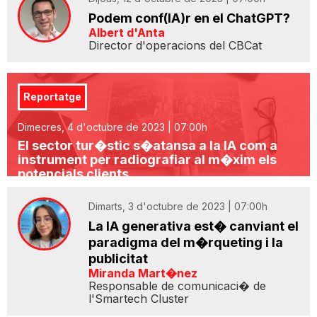
Podem conf(IA)r en el ChatGPT?
Albert d'Anta
Director d'operacions del CBCat
Reportatge
Dimecres, 4 d'octubre de 2023 | 07:00h
El sector tur�stic s�atansa a la IA com a
instrument per radiografiar al m�xim els
potencials clients
Dimarts, 3 d'octubre de 2023 | 07:00h
La IA generativa est� canviant el
paradigma del m�rqueting i la
publicitat
Miranda Mart�nez
Responsable de comunicaci� de
l'Smartech Cluster