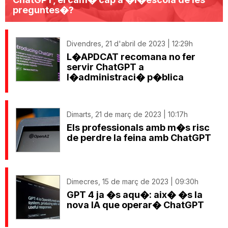
preguntes�?
Divendres, 21 d'abril de 2023 | 12:29h
L�APDCAT recomana no fer
servir ChatGPT a
l�administraci� p�blica
Dimarts, 21 de març de 2023 | 10:17h
Els professionals amb m�s risc
de perdre la feina amb ChatGPT
Dimecres, 15 de març de 2023 | 09:30h
GPT 4 ja �s aqu�: aix� �s la
nova IA que operar� ChatGPT