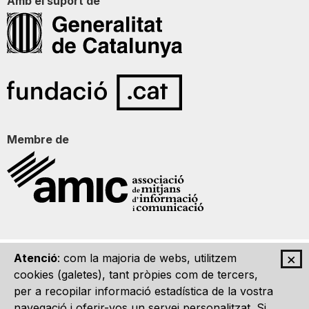
Amb el suport de
Membre de
×
Atenció
: com la majoria de webs, utilitzem
Qui som
Contacte
Imatge Gràfica
Avís legal
cookies (galetes), tant pròpies com de tercers,
per a recopilar informació estadística de la vostra
navegació i oferir-vos un servei personalitzat. Si