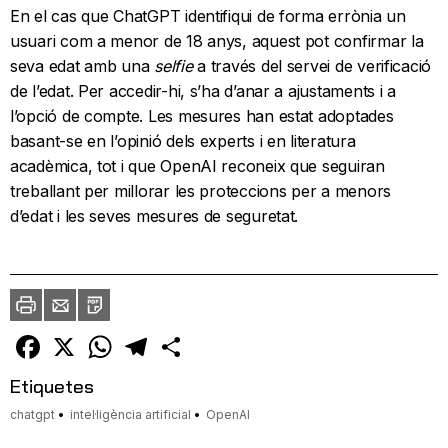
En el cas que ChatGPT identifiqui de forma errònia un
usuari com a menor de 18 anys, aquest pot confirmar la
seva edat amb una
selfie
a través del servei de verificació
de l’edat. Per accedir-hi, s’ha d’anar a ajustaments i a
l’opció de compte. Les mesures han estat adoptades
basant-se en l’opinió dels experts i en literatura
acadèmica, tot i que OpenAI reconeix que seguiran
treballant per millorar les proteccions per a menors
d’edat i les seves mesures de seguretat.
Imprimir
Envia
PDF
a
un
amic
Facebook
X
WhatsApp
Telegram
Comparteix
Etiquetes
chatgpt
intel·ligència artificial
OpenAI