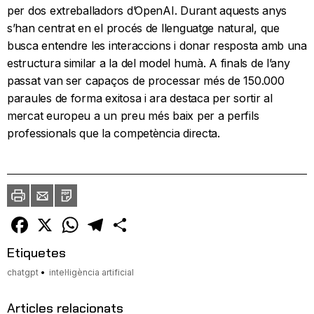
per dos extreballadors d’OpenAI. Durant aquests anys
s’han centrat en el procés de llenguatge natural, que
busca entendre les interaccions i donar resposta amb una
estructura similar a la del model humà. A finals de l’any
passat van ser capaços de processar més de 150.000
paraules de forma exitosa i ara destaca per sortir al
mercat europeu a un preu més baix per a perfils
professionals que la competència directa.
Imprimir
Envia
PDF
a
un
amic
Facebook
X
WhatsApp
Telegram
Comparteix
Etiquetes
chatgpt
intel·ligència artificial
Articles relacionats