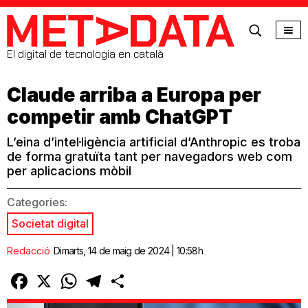
MetaData
El digital de tecnologia en català
Claude arriba a Europa per
competir amb ChatGPT
L’eina d’intel·ligència artificial d’Anthropic es troba
de forma gratuïta tant per navegadors web com
per aplicacions mòbil
Categories:
Societat digital
Redacció
Dimarts, 14 de maig de 2024 | 10:58h
Facebook
X
WhatsApp
Telegram
Comparteix