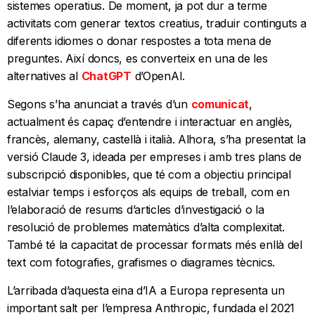
sistemes operatius. De moment, ja pot dur a terme
activitats com generar textos creatius, traduir continguts a
diferents idiomes o donar respostes a tota mena de
preguntes. Així doncs, es converteix en una de les
alternatives al
ChatGPT
d’OpenAI.
Segons s’ha anunciat a través d’un
comunicat
,
actualment és capaç d’entendre i interactuar en anglès,
francès, alemany, castellà i italià. Alhora, s’ha presentat la
versió Claude 3, ideada per empreses i amb tres plans de
subscripció disponibles, que té com a objectiu principal
estalviar temps i esforços als equips de treball, com en
l’elaboració de resums d’articles d’investigació o la
resolució de problemes matemàtics d’alta complexitat.
També té la capacitat de processar formats més enllà del
text com fotografies, grafismes o diagrames tècnics.
L’arribada d’aquesta eina d’IA a Europa representa un
important salt per l’empresa Anthropic, fundada el 2021