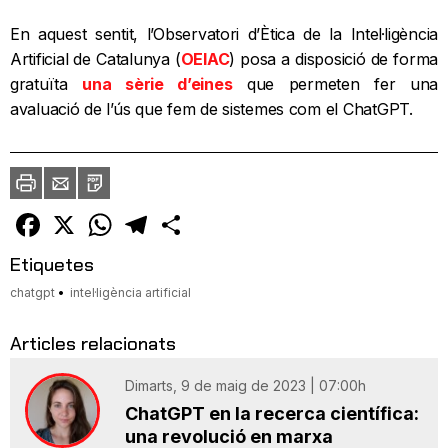
En aquest sentit, l’Observatori d’Ètica de la Intel·ligència
Artificial de Catalunya (
OEIAC
) posa a disposició de forma
gratuïta
una sèrie d’eines
que permeten fer una
avaluació de l’ús que fem de sistemes com el ChatGPT.
Imprimir
Envia
PDF
a
un
amic
Facebook
X
WhatsApp
Telegram
Comparteix
Etiquetes
chatgpt
intel·ligència artificial
Articles relacionats
Dimarts, 9 de maig de 2023 | 07:00h
ChatGPT en la recerca científica:
una revolució en marxa