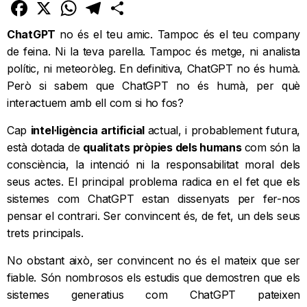
Facebook
X
WhatsApp
Telegram
Comparteix
ChatGPT
no és el teu amic. Tampoc és el teu company
de feina. Ni la teva parella. Tampoc és metge, ni analista
polític, ni meteoròleg. En definitiva, ChatGPT no és humà.
Però si sabem que ChatGPT no és humà, per què
interactuem amb ell com si ho fos?
Cap
intel·ligència artificial
actual, i probablement futura,
està dotada de
qualitats pròpies dels humans
com són la
consciència, la intenció ni la responsabilitat moral dels
seus actes. El principal problema radica en el fet que els
sistemes com ChatGPT estan dissenyats per fer-nos
pensar el contrari. Ser convincent és, de fet, un dels seus
trets principals.
No obstant això, ser convincent no és el mateix que ser
fiable. Són nombrosos els estudis que demostren que els
sistemes generatius com ChatGPT pateixen