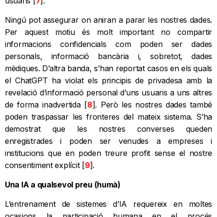
usuaris [
7
].
Ningú pot assegurar on aniran a parar les nostres dades.
Per aquest motiu és molt important no compartir
informacions confidencials com poden ser dades
personals, informació bancària i, sobretot, dades
mèdiques. D’altra banda, s’han reportat casos en els quals
el ChatGPT ha violat els principis de privadesa amb la
revelació d’informació personal d’uns usuaris a uns altres
de forma inadvertida [
8
]. Però les nostres dades també
poden traspassar les fronteres del mateix sistema. S’ha
demostrat que les nostres converses queden
enregistrades i poden ser venudes a empreses i
institucions que en poden treure profit sense el nostre
consentiment explícit [
9
].
Una IA a qualsevol preu (humà)
L’entrenament de sistemes d’IA requereix en moltes
ocasions la participació humana en el procés