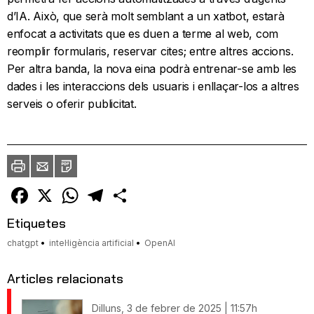
d’IA. Això, que serà molt semblant a un xatbot, estarà
enfocat a activitats que es duen a terme al web, com
reomplir formularis, reservar cites; entre altres accions.
Per altra banda, la nova eina podrà entrenar-se amb les
dades i les interaccions dels usuaris i enllaçar-los a altres
serveis o oferir publicitat.
Imprimir
Envia
PDF
a
un
amic
Facebook
X
WhatsApp
Telegram
Comparteix
Etiquetes
chatgpt
intel·ligència artificial
OpenAI
Articles relacionats
Dilluns, 3 de febrer de 2025 | 11:57h