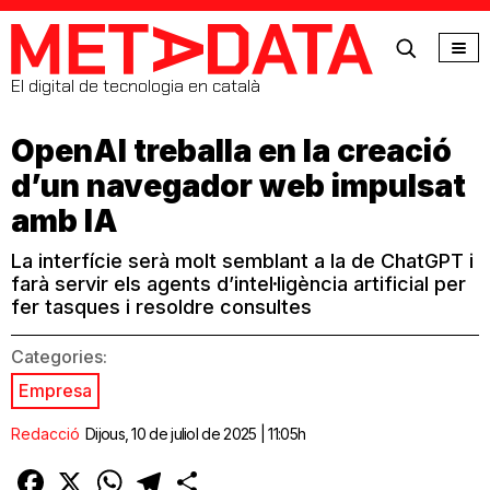
MetaData
El digital de tecnologia en català
OpenAI treballa en la creació
d’un navegador web impulsat
amb IA
La interfície serà molt semblant a la de ChatGPT i
farà servir els agents d’intel·ligència artificial per
fer tasques i resoldre consultes
Categories:
Empresa
Redacció
Dijous, 10 de juliol de 2025 | 11:05h
Facebook
X
WhatsApp
Telegram
Comparteix