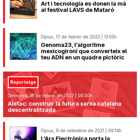
Art i tecnologia es donen la mà
al festival LAVS de Mataró
Dijous, 17 de febrer de 2022 | 13:55h
Genoma23, l’algoritme
mexicogironí que converteix el
teu ADN en un quadre pictòric
Reportatge
Dimecres, 16 de febrer de 2022 | 08:00h
Alatac: construir la futura xarxa catalana
descentralitzada
Dijous, 9 de setembre de 2021 | 09:14h
L’Ars Electrònica porta la