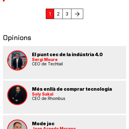
Següent
1
2
3
Opinions
El punt cec de la indústria 4.0
Sergi Moure
CEO de Techtail
Més enllà de comprar tecnologia
Soly Sakal
CEO de Rhombus
Mode joc
Joan Arnedo Moreno