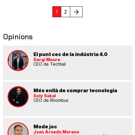
Següent
1
2
Opinions
El punt cec de la indústria 4.0
Sergi Moure
CEO de Techtail
Més enllà de comprar tecnologia
Soly Sakal
CEO de Rhombus
Mode joc
Joan Arnedo Moreno