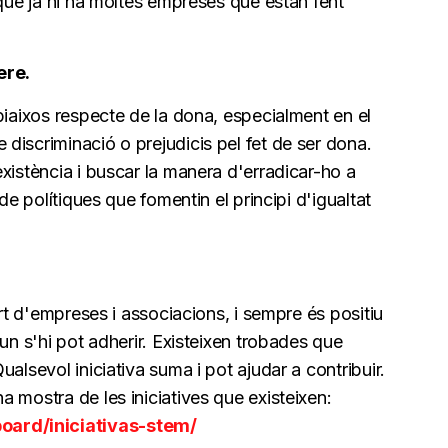
 que ja hi ha moltes empreses que estan fent
ere.
biaixos respecte de la dona, especialment en el
discriminació o prejudicis pel fet de ser dona.
xistència i buscar la manera d'erradicar-ho a
de polítiques que fomentin el principi d'igualtat
art d'empreses i associacions, i sempre és positiu
un s'hi pot adherir. Existeixen trobades que
alsevol iniciativa suma i pot ajudar a contribuir.
 mostra de les iniciatives que existeixen:
ard/iniciativas-stem/