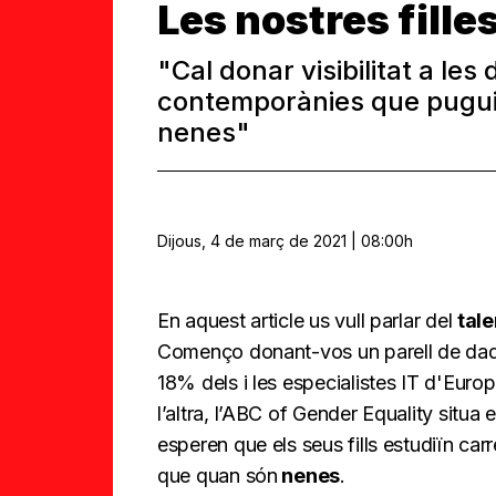
Les nostres fill
"Cal donar visibilitat a les
contemporànies que puguin 
nenes"
Dijous, 4 de març de 2021 | 08:00h
En aquest article us vull parlar del
tal
Començo donant-vos un parell de dad
18% dels i les especialistes IT d'Eur
l’altra, l’ABC of Gender Equality situa
esperen que els seus fills estudiïn c
que quan són
nenes
.