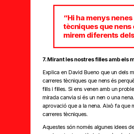
“Hi ha menys nenes 
tècniques que nens
mirem diferents dels n
7. Mirant les nostres filles amb els m
Explica en David Bueno que un dels m
carreres tècniques que nens és perquè
fills i filles. Si ens venen amb un pr
mirada canvia si és un nen o una nena.
aprovació que a la nena. Això fa que 
carreres tècniques.
Aquestes són només algunes idees de m