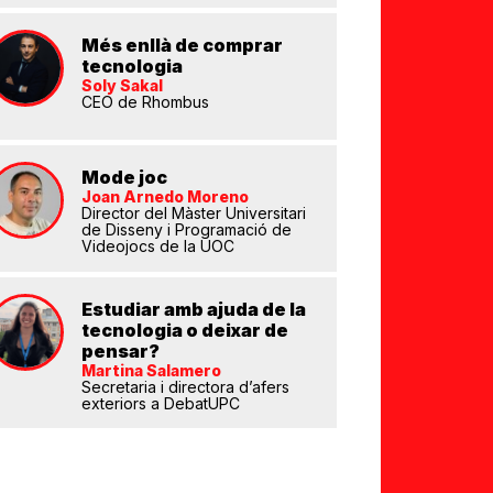
Més enllà de comprar
tecnologia
Soly Sakal
CEO de Rhombus
Mode joc
Joan Arnedo Moreno
Director del Màster Universitari
de Disseny i Programació de
eix
Videojocs de la UOC
Estudiar amb ajuda de la
tecnologia o deixar de
pensar?
Martina Salamero
Secretaria i directora d’afers
exteriors a DebatUPC