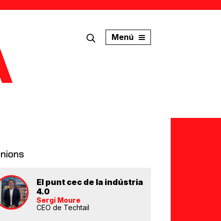
Menú
inions
El punt cec de la indústria
4.0
Sergi Moure
CEO de Techtail