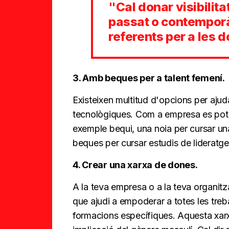
"Cal donar visibilita
passat o contemporà
referents per a les 
3. Amb beques per a talent femení.
Existeixen multitud d'opcions per aju
tecnològiques. Com a empresa es pot fe
exemple bequi, una noia per cursar un
beques per cursar estudis de lideratg
4. Crear una xarxa de dones.
A la teva empresa o a la teva organitz
que ajudi a empoderar a totes les tre
formacions específiques. Aquesta xar