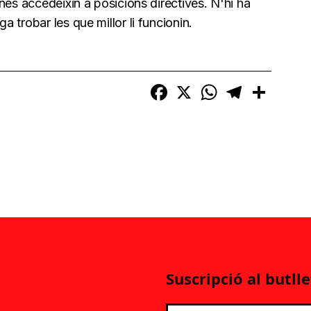
nes accedeixin a posicions directives. N'hi ha
 trobar les que millor li funcionin.
Facebook
X
WhatsApp
Telegram
Compart
Suscripció al butlle