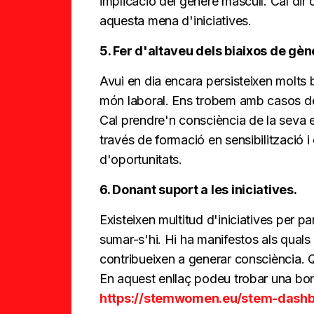
implicació del gènere masculí. Cal dir
aquesta mena d'iniciatives.
5. Fer d'altaveu dels biaixos de gèn
Avui en dia encara persisteixen molts 
món laboral. Ens trobem amb casos de 
Cal prendre'n consciència de la seva e
través de formació en sensibilització i 
d'oportunitats.
6. Donant suport a les iniciatives.
Existeixen multitud d'iniciatives per p
sumar-s'hi. Hi ha manifestos als quals 
contribueixen a generar consciència. Qu
En aquest enllaç podeu trobar una bona
https://stemwomen.eu/stem-dashbo