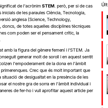
Últ
significat de l'acrònim
STEM
. però, per si de cas
 inicials de les paraules Ciència, Tecnologia,
versió anglesa (Science, Technology,
 doncs, de totes aquelles disciplines tècniques
es com poden ser el pensament crític, la
.
t amb la figura del gènere femení i l'STEM. Ja
seguit generar molt de soroll i en aquest sentit
ecolzen l'empoderament de la dona en l'àmbit
t primerenques. Crec que és molt important que
a situació de desigualtat en la presència de les
r el nostre gra de sorra en l'àmbit individual i
neres de fer-ho i vull aprofitar aquest article per