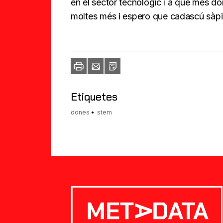
en el sector tecnològic i a què més do
moltes més i espero que cadascú sàpiga
Imprimir
Envia
PDF
a
un
amic
Etiquetes
dones
stem