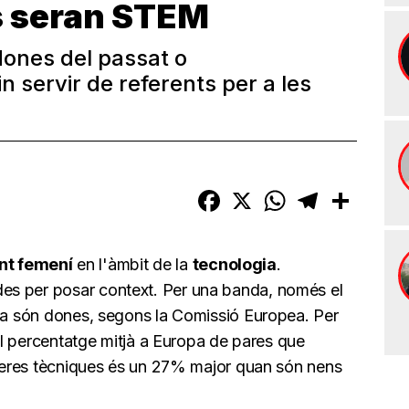
es seran STEM
 dones del passat o
servir de referents per a les
Facebook
X
WhatsApp
Telegram
Compart
ent femení
en l'àmbit de la
tecnologia
.
es per posar context. Per una banda, només el
opa són dones, segons la Comissió Europea. Per
 el percentatge mitjà a Europa de pares que
arreres tècniques és un 27% major quan són nens