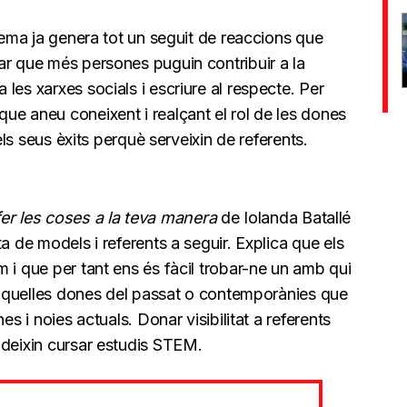
 tema ja genera tot un seguit de reaccions que
ar que més persones puguin contribuir a la
les xarxes socials i escriure al respecte. Per
ue aneu coneixent i realçant el rol de les dones
 els seus èxits perquè serveixin de referents.
fer les coses a la teva manera
de Iolanda Batallé
a de models i referents a seguir. Explica que els
m i que per tant ens és fàcil trobar-ne un amb qui
a aquelles dones del passat o contemporànies que
es i noies actuals. Donar visibilitat a referents
ideixin cursar estudis STEM.