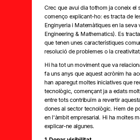
Crec que avui dia tothom ja coneix el 
començo explicant-ho: es tracta de les
Enginyeria i Matemàtiques en la seva 
Engineering & Mathematics). Es tracta,
que tenen unes característiques comun
resolució de problemes o la creativitat
Hi ha tot un moviment que va relaciona
fa uns anys que aquest acrònim ha acon
han aparegut moltes iniciatives que r
tecnològic, començant ja a edats mol
entre tots contribuïm a revertir aquest
dones al sector tecnològic. Hem de posa
en l'àmbit empresarial. Hi ha moltes ma
explicar-ne algunes.
1. Donar visibilitat.