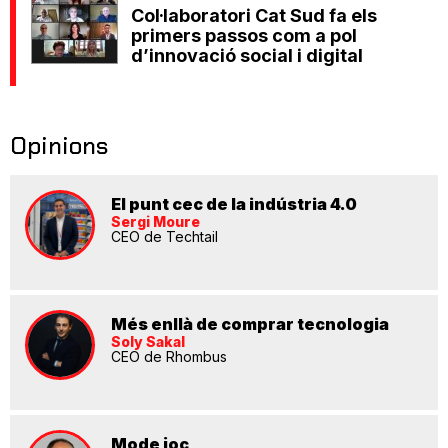
Col·laboratori Cat Sud fa els
primers passos com a pol
d’innovació social i digital
Opinions
El punt cec de la indústria 4.0
Sergi Moure
CEO de Techtail
Més enllà de comprar tecnologia
Soly Sakal
CEO de Rhombus
Mode joc