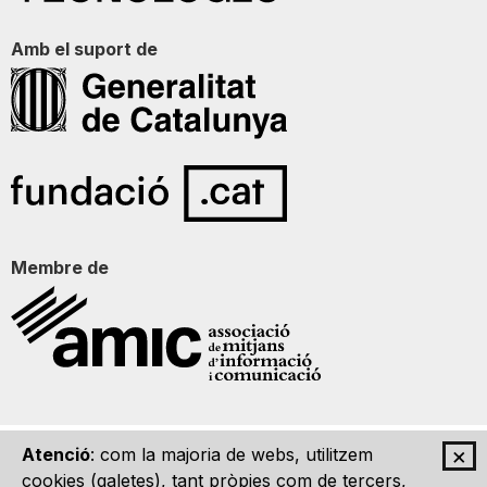
Amb el suport de
Membre de
×
Atenció
: com la majoria de webs, utilitzem
Qui som
Contacte
Imatge Gràfica
Avís legal
cookies (galetes), tant pròpies com de tercers,