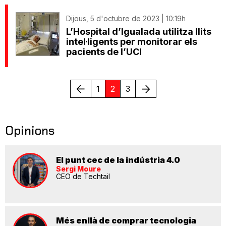
Dijous, 5 d'octubre de 2023 | 10:19h
L’Hospital d’Igualada utilitza llits
intel·ligents per monitorar els
pacients de l’UCI
Anterior
Següent
1
2
3
Opinions
El punt cec de la indústria 4.0
Sergi Moure
CEO de Techtail
Més enllà de comprar tecnologia