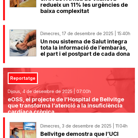
redueix un 11% les urgències de
baixa complexitat
Dimecres, 17 de desembre de 2025 | 15:40h
Un nou sistema de Salut integra
tota la informació de l’embaràs,
el part i el postpart de cada dona
Reportatge
Dijous, 4 de desembre de 2025 | 07:00h
eOSS, el projecte de l’Hospital de Bellvitge
que transforma l’atenció a la insuficiència
cardíaca crònica
Dimecres, 3 de desembre de 2025 | 11:04h
Bellvitge demostra que l’UCI