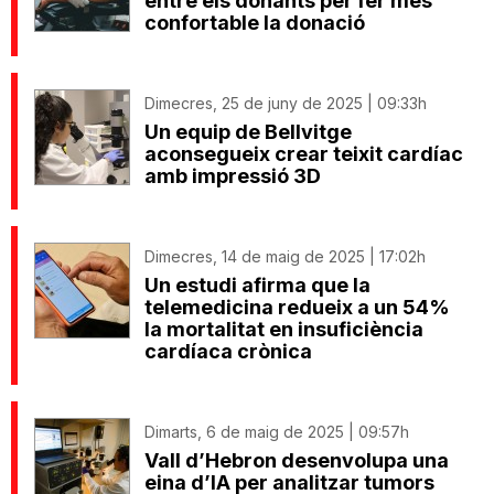
entre els donants per fer més
confortable la donació
Dimecres, 25 de juny de 2025 | 09:33h
Un equip de Bellvitge
aconsegueix crear teixit cardíac
amb impressió 3D
Dimecres, 14 de maig de 2025 | 17:02h
Un estudi afirma que la
telemedicina redueix a un 54%
la mortalitat en insuficiència
cardíaca crònica
Dimarts, 6 de maig de 2025 | 09:57h
Vall d’Hebron desenvolupa una
eina d’IA per analitzar tumors