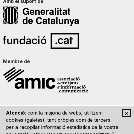
Amb el suport de
Membre de
×
Atenció
: com la majoria de webs, utilitzem
Qui som
Contacte
Imatge Gràfica
Avís legal
cookies (galetes), tant pròpies com de tercers,
per a recopilar informació estadística de la vostra