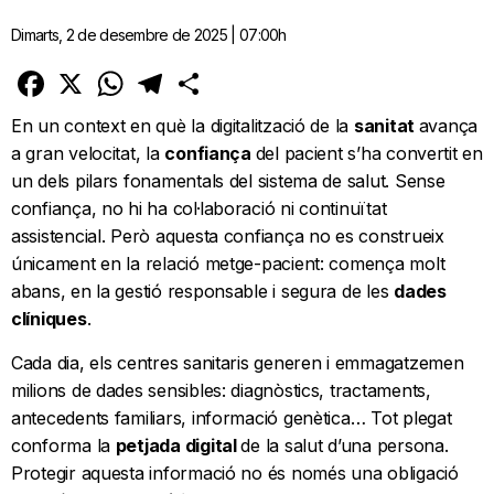
Dimarts, 2 de desembre de 2025 | 07:00h
Facebook
X
WhatsApp
Telegram
Comparteix
En un context en què la digitalització de la
sanitat
avança
a gran velocitat, la
confiança
del pacient s’ha convertit en
un dels pilars fonamentals del sistema de salut. Sense
confiança, no hi ha col·laboració ni continuïtat
assistencial. Però aquesta confiança no es construeix
únicament en la relació metge-pacient: comença molt
abans, en la gestió responsable i segura de les
dades
clíniques
.
Cada dia, els centres sanitaris generen i emmagatzemen
milions de dades sensibles: diagnòstics, tractaments,
antecedents familiars, informació genètica… Tot plegat
conforma la
petjada digital
de la salut d’una persona.
Protegir aquesta informació no és només una obligació