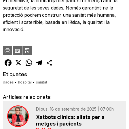
En definitiva, la confiança del pacient comença amb la
seguretat de les seves dades. Només garantint-ne la
protecció podrem construir una sanitat més humana,
eficient i sostenible, basada en l’ètica, la qualitat i la
innovació.
Imprimir
Envia
PDF
a
un
amic
Facebook
X
WhatsApp
Telegram
Comparteix
Etiquetes
dades
hospital
sanitat
Articles relacionats
Dijous, 18 de setembre de 2025 | 07:00h
Xatbots clínics: aliats per a
metges i pacients