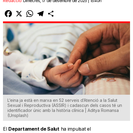
Redacció
Dimecres, 17 de desembre de 2025 | 15:40h
Facebook
X
WhatsApp
Telegram
Comparteix
L’eina ja està en marxa en 52 serveis d’Atenció a la Salut
Sexual i Reproductiva (ASSIR) i cadascun dels casos té un
identificador únic amb la història clínica | Aditya Romansa
(Unsplash)
El
Departament de Salut
ha impulsat el