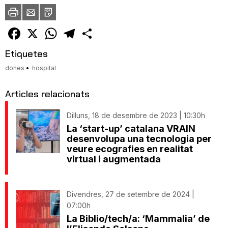
Imprimir
Envia
PDF
a
un
amic
Facebook
X
WhatsApp
Telegram
Comparteix
Etiquetes
dones
hospital
Articles relacionats
Dilluns, 18 de desembre de 2023 | 10:30h
La ‘start-up’ catalana VRAIN
desenvolupa una tecnologia per
veure ecografies en realitat
virtual i augmentada
Divendres, 27 de setembre de 2024 |
07:00h
La Biblio/tech/a: ‘Mammalia’ de