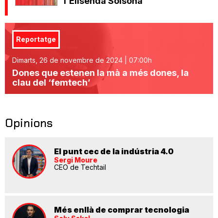
l’Elisenda Solsona
Reportatge
Dimarts, 26 de novembre de 2024 | 07:00h
Dones que estenen la mà a més dones, la
clau del ‘femtech’
Opinions
El punt cec de la indústria 4.0
Sergi Moure
CEO de Techtail
Més enllà de comprar tecnologia