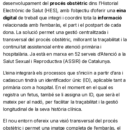
desenvolupament del
procés obstètric
dins l’Historial
Electrònic de Salut (HES), amb l’objectiu d’oferir una
eina
digital
de treball que integri i coordini tota la
informació
relacionada amb l’embaràs, el part i el postpart de cada
dona. La solució permet una gestió centralitzada i
transversal del procés obstètric, millorant la traçabilitat i la
continuïtat assistencial entre atenció primària i
hospitalària. Ja està en marxa en 52 serveis d’Atenció a la
Salut Sexual i Reproductiva (ASSIR) de Catalunya.
L’eina integrarà els processos que s’iniciïn a partir d’ara i
cadascun tindrà un identificador únic (ID), aplicable tant a
primària com a hospital. En el moment en el qual es
registra un fetus, també se li assigna un ID, que serà el
mateix per al nadó, per facilitar la traçabilitat i la gestió
longitudinal de la seva història clínica.
El nou entorn ofereix una visió transversal del procés
obstètric i permet una imatge completa de l’embaràs, el