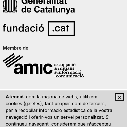
Membre de
×
Atenció
: com la majoria de webs, utilitzem
Qui som
Contacte
Imatge Gràfica
Avís legal
cookies (galetes), tant pròpies com de tercers,
per a recopilar informació estadística de la vostra
navegació i oferir-vos un servei personalitzat. Si
continueu navegant, considerem que n'accepteu