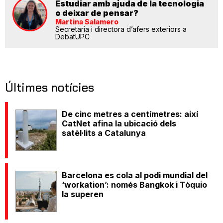
Estudiar amb ajuda de la tecnologia
o deixar de pensar?
Martina Salamero
Secretaria i directora d’afers exteriors a
DebatUPC
Últimes notícies
De cinc metres a centímetres: així
CatNet afina la ubicació dels
satèl·lits a Catalunya
Barcelona es cola al podi mundial del
‘workation’: només Bangkok i Tòquio
la superen