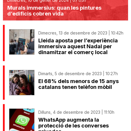
Dimecres, 10 de gener de 2024 | 07:05h
Murals immersius: quan les pintures
d’edificis cobren vida
Dimecres, 13 de desembre de 2023 | 10:42h
Lleida aposta per l’experiència
immersiva aquest Nadal per
dinamitzar el comerç local
Dimarts, 5 de desembre de 2023 | 10:27h
El 68% dels menors de 15 anys
catalans tenen telèfon mòbil
Dilluns, 4 de desembre de 2023 | 11:10h
WhatsApp augmenta la
protecció de les converses