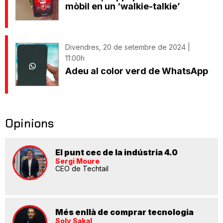
mòbil en un ‘walkie-talkie’
Divendres, 20 de setembre de 2024 |
11:00h
Adeu al color verd de WhatsApp
Opinions
El punt cec de la indústria 4.0
Sergi Moure
CEO de Techtail
Més enllà de comprar tecnologia
Soly Sakal