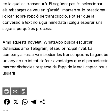
en la qual es transcriurà. El següent pas és seleccionar
els missatges de veu en qüestió -mantenint-lo pressionat-
i clicar sobre l’opció de transcripció. Pot ser que la
conversió a text no sigui immediata i calgui esperar uns
segons perquè es processi.
Amb aquesta novetat, WhatsApp busca escurçar
distàncies amb Telegram, el seu principal rival. La
companyia russa va introduir les transcripcions fa gairebé
un any en un intent d’oferir avantatges que el permetessin
marcar distàncies respecte de l’app de Meta i captar nous
usuaris.
Imprimir
Envia
PDF
a
un
amic
Facebook
X
WhatsApp
Telegram
Comparteix