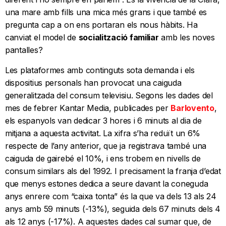
una mare amb fills una mica més grans i que també es
pregunta cap a on ens portaran els nous hàbits. Ha
canviat el model de
socialització
familiar
amb les noves
pantalles?
Les plataformes amb continguts sota demanda i els
dispositius personals han provocat una caiguda
generalitzada del consum televisiu. Segons les dades del
mes de febrer Kantar Media, publicades per
Barlovento
,
els espanyols van dedicar 3 hores i 6 minuts al dia de
mitjana a aquesta activitat. La xifra s’ha reduït un 6%
respecte de l’any anterior, que ja registrava també una
caiguda de gairebé el 10%, i ens trobem en nivells de
consum similars als del 1992. I precisament la franja d’edat
que menys estones dedica a seure davant la coneguda
anys enrere com “caixa tonta” és la que va dels 13 als 24
anys amb 59 minuts (-13%), seguida dels 67 minuts dels 4
als 12 anys (-17%). A aquestes dades cal sumar que, de