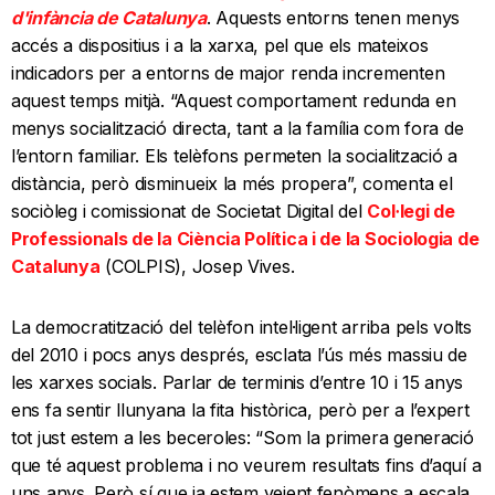
d'infància de Catalunya
. Aquests entorns tenen menys
accés a dispositius i a la xarxa, pel que els mateixos
indicadors per a entorns de major renda incrementen
aquest temps mitjà. “Aquest comportament redunda en
menys socialització directa, tant a la família com fora de
l’entorn familiar. Els telèfons permeten la socialització a
distància, però disminueix la més propera”, comenta el
sociòleg i comissionat de Societat Digital del
Col·legi de
Professionals de la Ciència Política i de la Sociologia de
Catalunya
(COLPIS), Josep Vives.
La democratització del telèfon intel·ligent arriba pels volts
del 2010 i pocs anys després, esclata l’ús més massiu de
les xarxes socials. Parlar de terminis d’entre 10 i 15 anys
ens fa sentir llunyana la fita històrica, però per a l’expert
tot just estem a les beceroles: “Som la primera generació
que té aquest problema i no veurem resultats fins d’aquí a
uns anys. Però sí que ja estem veient fenòmens a escala