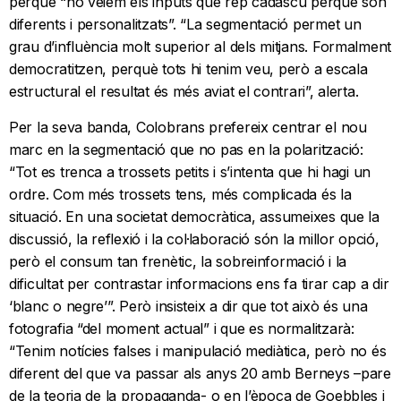
perquè “no veiem els inputs que rep cadascú perquè són
diferents i personalitzats”. “La segmentació permet un
grau d’influència molt superior al dels mitjans. Formalment
democratitzen, perquè tots hi tenim veu, però a escala
estructural el resultat és més aviat el contrari”, alerta.
Per la seva banda, Colobrans prefereix centrar el nou
marc en la segmentació que no pas en la polarització:
“Tot es trenca a trossets petits i s’intenta que hi hagi un
ordre. Com més trossets tens, més complicada és la
situació. En una societat democràtica, assumeixes que la
discussió, la reflexió i la col·laboració són la millor opció,
però el consum tan frenètic, la sobreinformació i la
dificultat per contrastar informacions ens fa tirar cap a dir
‘blanc o negre’”. Però insisteix a dir que tot això és una
fotografia “del moment actual” i que es normalitzarà:
“Tenim notícies falses i manipulació mediàtica, però no és
diferent del que va passar als anys 20 amb Berneys –pare
de la teoria de la propaganda- o en l’època de Goebbles i