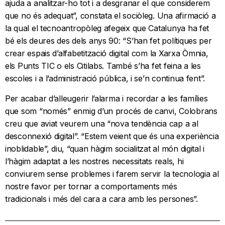
ajuda a analitzar-ho tot i a desgranar el que considerem
que no és adequat”, constata el sociòleg. Una afirmació a
la qual el tecnoantropòleg afegeix que Catalunya ha fet
bé els deures des dels anys 90: “S’han fet polítiques per
crear espais d’alfabetització digital com la Xarxa Òmnia,
els Punts TIC o els Citilabs. També s’ha fet feina a les
escoles i a l’administració pública, i se’n continua fent”.
Per acabar d’alleugerir l’alarma i recordar a les famílies
que som “només” enmig d’un procés de canvi, Colobrans
creu que aviat veurem una “nova tendència cap a al
desconnexió digital”. “Estem veient que és una experiència
inoblidable”, diu, “quan hàgim socialitzat al món digital i
l’hàgim adaptat a les nostres necessitats reals, hi
conviurem sense problemes i farem servir la tecnologia al
nostre favor per tornar a comportaments més
tradicionals i més del cara a cara amb les persones”.