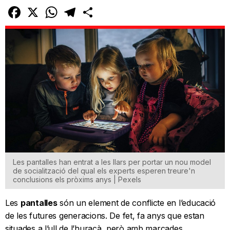
Facebook
X
WhatsApp
Telegram
Comparteix
Les pantalles han entrat a les llars per portar un nou model
de socialització del qual els experts esperen treure'n
conclusions els pròxims anys | Pexels
Les
pantalles
són un element de conflicte en l’educació
de les futures generacions. De fet, fa anys que estan
situades a l’ull de l’huracà, però amb marcades