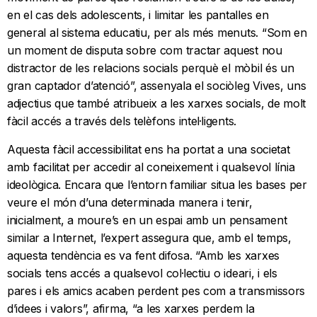
en el cas dels adolescents, i limitar les pantalles en
general al sistema educatiu, per als més menuts. “Som en
un moment de disputa sobre com tractar aquest nou
distractor de les relacions socials perquè el mòbil és un
gran captador d’atenció”, assenyala el sociòleg Vives, uns
adjectius que també atribueix a les xarxes socials, de molt
fàcil accés a través dels telèfons intel·ligents.
Aquesta fàcil accessibilitat ens ha portat a una societat
amb facilitat per accedir al coneixement i qualsevol línia
ideològica. Encara que l’entorn familiar situa les bases per
veure el món d’una determinada manera i tenir,
inicialment, a moure’s en un espai amb un pensament
similar a Internet, l’expert assegura que, amb el temps,
aquesta tendència es va fent difosa. “Amb les xarxes
socials tens accés a qualsevol col·lectiu o ideari, i els
pares i els amics acaben perdent pes com a transmissors
d’idees i valors”, afirma, “a les xarxes perdem la