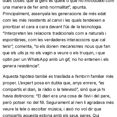
dues coses: que la gent es queixi o que ho introdueixi com
una manera de fer amb normalitat”, apunta.
Principalment, assenyala les generacions de més edat
com les més resistents al canvi i les quals tendeixen a
prioritzar el cara a cara davant l’ús de la tecnologia.
“Interpreten les relacions tradicionals com a naturals i
espontànies, com les verdaderes interaccions que cal
tenir”, comenta, “si els donen mecanismes nous que fan
que els ulls ja no els vagin a veure o els truquin, i que
optin per un WhatsApp amb un gif, no ho entenen i els
genera resistència”.
Aquesta hipòtesi també es trasllada a l’entorn familiar més
proper. L’expert posa en dubta que, anys enrere, “es
compartís el diari, la ràdio o la televisió”, sinó que ja hi
havia distincions: “El diari era una cosa de l’avi i del pare,
però potser no del fill. Segurament al nen li agradava més
veure la tele o escoltar música, i això no vol dir que
compartís aquesta estona amb els seus pares. Qui