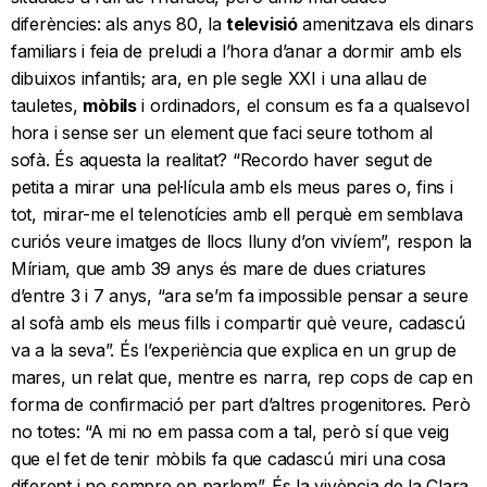
diferències: als anys 80, la
televisió
amenitzava els dinars
familiars i feia de preludi a l’hora d’anar a dormir amb els
dibuixos infantils; ara, en ple segle XXI i una allau de
tauletes,
mòbils
i ordinadors, el consum es fa a qualsevol
hora i sense ser un element que faci seure tothom al
sofà. És aquesta la realitat? “Recordo haver segut de
petita a mirar una pel·lícula amb els meus pares o, fins i
tot, mirar-me el telenotícies amb ell perquè em semblava
curiós veure imatges de llocs lluny d’on vivíem”, respon la
Míriam, que amb 39 anys és mare de dues criatures
d’entre 3 i 7 anys, “ara se’m fa impossible pensar a seure
al sofà amb els meus fills i compartir què veure, cadascú
va a la seva”. És l’experiència que explica en un grup de
mares, un relat que, mentre es narra, rep cops de cap en
forma de confirmació per part d’altres progenitores. Però
no totes: “A mi no em passa com a tal, però sí que veig
que el fet de tenir mòbils fa que cadascú miri una cosa
diferent i no sempre en parlem”. És la vivència de la Clara,